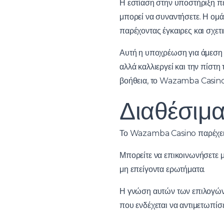
Η εστίαση στην υποστήριξη π
μπορεί να συναντήσετε. Η ομά
παρέχοντας έγκαιρες και σχετι
Αυτή η υποχρέωση για άμεση κ
αλλά καλλιεργεί και την πίστ
βοήθεια, το Wazamba Casino εγ
Διαθέσιμα
Το Wazamba Casino παρέχει π
Μπορείτε να επικοινωνήσετε μ
μη επείγοντα ερωτήματα.
Η γνώση αυτών των επιλογών 
που ενδέχεται να αντιμετωπίσε