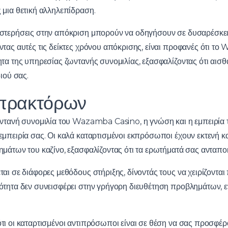
 μια θετική αλληλεπίδραση.
υστερήσεις στην απόκριση μπορούν να οδηγήσουν σε δυσαρέσκει
ντας αυτές τις δείκτες χρόνου απόκρισης, είναι προφανές ότι τ
ητα της υπηρεσίας ζωντανής συνομιλίας, εξασφαλίζοντας ότι αισθ
διού σας.
πρακτόρων
ζωντανή συνομιλία του Wazamba Casino, η γνώση και η εμπειρ
εμπειρία σας. Οι καλά καταρτισμένοι εκπρόσωποι έχουν εκτενή 
ημάτων του καζίνο, εξασφαλίζοντας ότι τα ερωτήματά σας ανταπο
αι σε διάφορες μεθόδους στήριξης, δίνοντάς τους να χειρίζονται
νότητα δεν συνεισφέρει στην γρήγορη διευθέτηση προβλημάτων, 
τι οι καταρτισμένοι αντιπρόσωποι είναι σε θέση να σας προσφέ