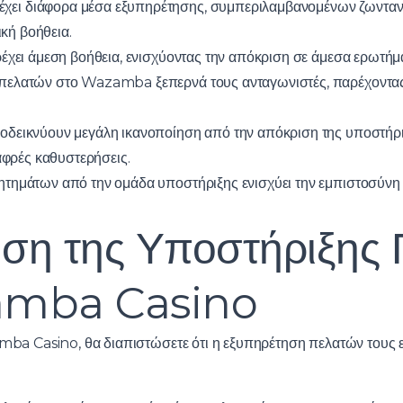
ει διάφορα μέσα εξυπηρέτησης, συμπεριλαμβανομένων ζωντανή 
ική βοήθεια.
ρέχει άμεση βοήθεια, ενισχύοντας την απόκριση σε άμεσα ερωτήμ
πελατών στο Wazamba ξεπερνά τους ανταγωνιστές, παρέχοντας 
δεικνύουν μεγάλη ικανοποίηση από την απόκριση της υποστήριξη
αφρές καθυστερήσεις.
ητημάτων από την ομάδα υποστήριξης ενισχύει την εμπιστοσύνη
ση της Υποστήριξης 
amba Casino
ba Casino, θα διαπιστώσετε ότι η εξυπηρέτηση πελατών τους είν