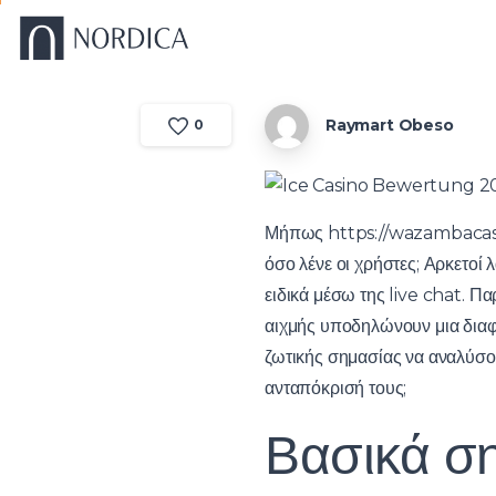
Raymart Obeso
0
Μήπως
https://wazambacas
όσο λένε οι χρήστες; Αρκετοί 
ειδικά μέσω της live chat. Π
αιχμής υποδηλώνουν μια διαφο
ζωτικής σημασίας να αναλύσουμ
ανταπόκρισή τους;
Βασικά σ