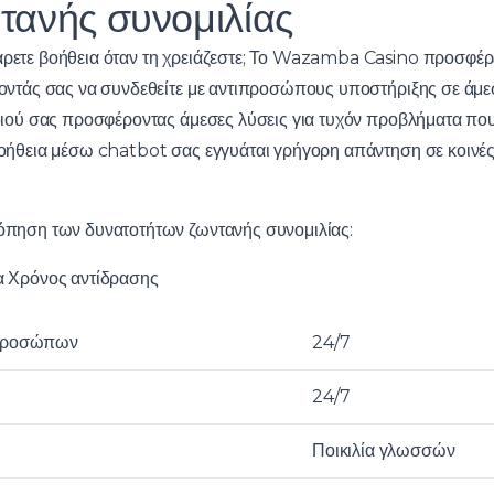
τανής συνομιλίας
ρετε βοήθεια όταν τη χρειάζεστε; Το Wazamba Casino προσφέρε
οντάς σας να συνδεθείτε με αντιπροσώπους υποστήριξης σε άμεσ
διού σας προσφέροντας άμεσες λύσεις για τυχόν προβλήματα που
οήθεια μέσω chatbot σας εγγυάται γρήγορη απάντηση σε κοινές 
όπηση των δυνατοτήτων ζωντανής συνομιλίας:
α Χρόνος αντίδρασης
ιπροσώπων
24/7
24/7
Ποικιλία γλωσσών