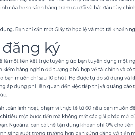
inh của họ so sánh hàng trăm ưu đãi và bắt đầu tùy chỉ
 dụng.
Bạn chỉ cần một Giấy tờ hợp lệ và một tài khoản n
 đăng ký
 là một liên kết trực tuyến giúp bạn tuyển dụng một ng
ìm kiếm hàng nghìn đối tượng phù hợp về tài chính và có
o bạn muốn chỉ sau 10 phút. Họ được tự do sử dụng và kh
 áp dụng phí liên quan đến việc tiếp thị và quảng cáo th
ức.
h toán linh hoạt, phạm vi thực tế từ 60 nếu bạn muốn đế
chi tiêu một bước tiến mà không mất các giải pháp mới 
ạn. Ngoài ra, bạn có thể tận dụng khoản phí 0% cho tiến 
ịnh sáng suốt trong trường hợp bạn xứng đáng với tiền 