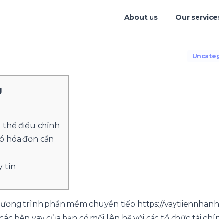
About us
Our service
Uncateg
g
 thể điều chỉnh
ó hóa đơn cần
y tín
chương trình phần mềm chuyển tiếp
https://vaytiiennhan
ác bên vay của bạn có mối liên hệ với các tổ chức tài chí