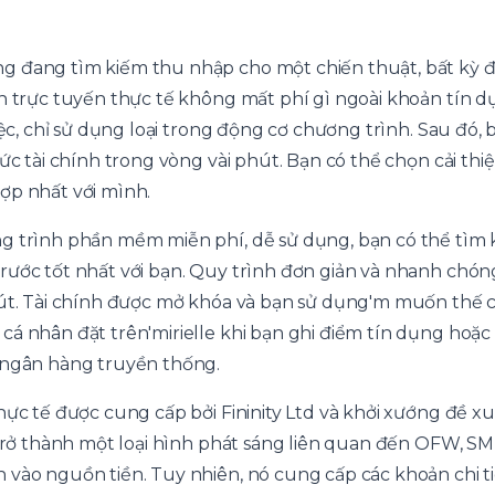
g đang tìm kiếm thu nhập cho một chiến thuật, bất kỳ 
h trực tuyến thực tế không mất phí gì ngoài khoản tín dụ
iệc, chỉ sử dụng loại trong động cơ chương trình. Sau đó, 
hức tài chính trong vòng vài phút. Bạn có thể chọn cải thi
ợp nhất với mình.
g trình phần mềm miễn phí, dễ sử dụng, bạn có thể tìm 
ước tốt nhất với bạn. Quy trình đơn giản và nhanh chóng,
hút. Tài chính được mở khóa và bạn sử dụng'm muốn thế 
cá nhân đặt trên'mirielle khi bạn ghi điểm tín dụng hoặc
 ngân hàng truyền thống.
hực tế được cung cấp bởi Fininity Ltd và khởi xướng đề xu
ó trở thành một loại hình phát sáng liên quan đến OFW, S
 vào nguồn tiền. Tuy nhiên, nó cung cấp các khoản chi t