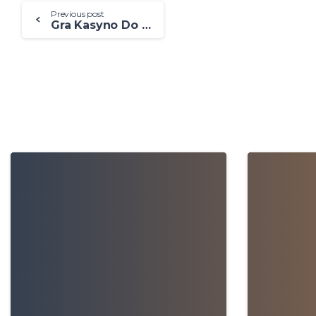
Previous post
Gra Kasyno Do Pobrania Za Darmo
0