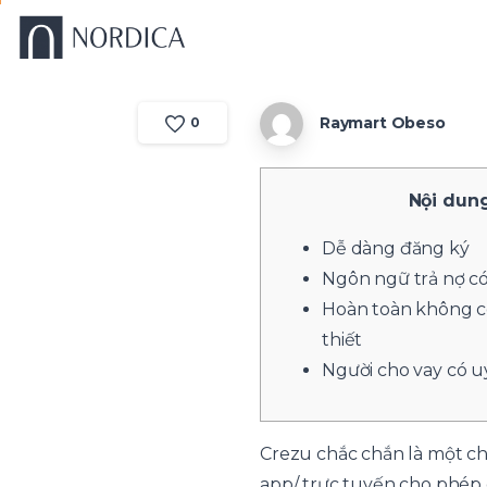
Raymart Obeso
0
Nội dun
Dễ dàng đăng ký
Ngôn ngữ trả nợ có
Hoàn toàn không c
thiết
Người cho vay có u
Crezu chắc chắn là một 
app/
trực tuyến cho phép c