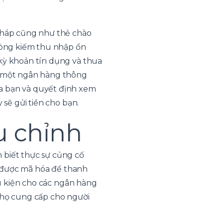
 pháp cũng như thẻ chào
 lòng kiếm thu nhập ổn
 kỳ khoản tín dụng và thua
ủa một ngân hàng thông
ủa bạn và quyết định xem
 sẽ gửi tiền cho bạn.
u chỉnh
 biết thực sự củng cố
ắn được mã hóa để thanh
ều kiện cho các ngân hàng
a họ cung cấp cho người