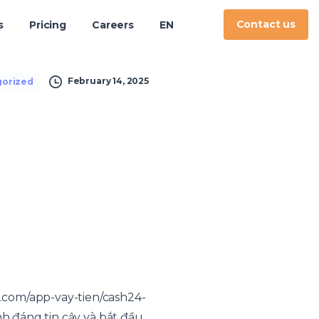
Contact us
s
Pricing
Careers
EN
February 14, 2025
orized
h.com/app-vay-tien/cash24-
nh đáng tin cậy và bắt đầu