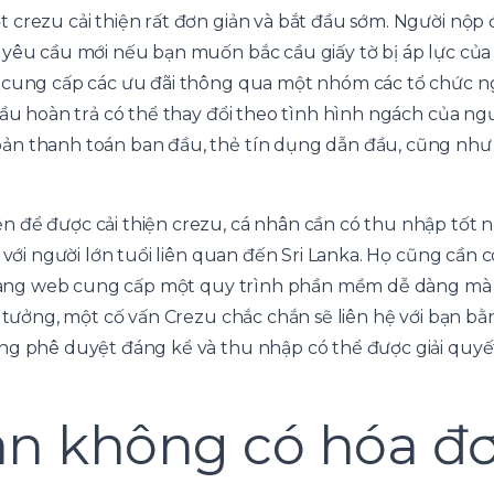
 crezu cải thiện rất đơn giản và bắt đầu sớm. Người nộp
 yêu cầu mới nếu bạn muốn bắc cầu giấy tờ bị áp lực củ
c cung cấp các ưu đãi thông qua một nhóm các tổ chức 
đầu hoàn trả có thể thay đổi theo tình hình ngách của ng
ản thanh toán ban đầu, thẻ tín dụng dẫn đầu, cũng như
 để được cải thiện crezu, cá nhân cần có thu nhập tốt nh
g với người lớn tuổi liên quan đến Sri Lanka. Họ cũng cần
. Trang web cung cấp một quy trình phần mềm dễ dàng mà
ý tưởng, một cố vấn Crezu chắc chắn sẽ liên hệ với bạn b
ng phê duyệt đáng kể và thu nhập có thể được giải quyết
àn không có hóa đ