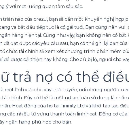
g ý với một luồng quan tâm sâu sắc.
iến triển nào của crezu, bạn sẽ cần một khuyến nghị hợp
ang và bắt đầu tiếp tục là cô gái tuổi. Bạn cũng nên vui
 ngân hàng hiện tại. Cũng như vậy, bạn không nên có bất
 đã đạt được các yêu cầu sau, bạn có thể ghi lại bạn c
 tổ chức tài chính sẽ xem xét chương trình phần mềm c
í để được cải thiện hay không. Cho dù bị lộ, người cho vay
 trả nợ có thể điề
à một lĩnh vực cho vay trực tuyến, nơi những người quen
ức tài chính. Đây có thể là một nơi an toàn sử dụng lá ch
nhân. Hoạt động của họ tại Fininity Ltd và khởi tạo tạo đi
cung cấp nhiều từ vựng thanh toán linh hoạt. Động cơ củ
hấy ngân hàng phù hợp cho bạn.