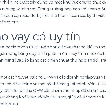
uy nhiên, nó được xây dựng với một khu vực chứng thực đ
 một người cho vay. Trong trường hợp bạn trẻ chọn một 
oản của bạn. Sau đó, bạn có thể thanh toán các kỳ thi viết
n tài trợ.
o vay có uy tín
rải nghiệm vốn trực tuyến đơn giản và rõ ràng. Nó có th
ngân hàng bằng quy trình phần mềm máy tính nhỏ của bạ
n hàng lừa đảo bằng các chiến thuật thu nợ gian dối. T
 một cách tuyệt vời cho OFW và các doanh nghiệp vừa và
có thể điều chỉnh và một số khả năng tài chính. Vốn từ v
ấy rất hữu ích cho OFW cần thêm thu nhập để chi trả các 
tục không khó khăn và bắt đầu sớm, giúp dễ dàng tích l
hờ kéo dài.