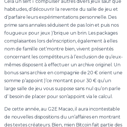
Cela un sert í ’compulser autres divers jeux sauf que
habitudes, d’découvrir la revente du salle de jeu et
d’parfaire leurs expérimentations personnelle. Des
prime sans annales séduisent de pas loin et puis nos
fougueux pour jeux )’brique un brin. Les packages
complaisantes lors de’inscription, également à elles
nom de famille cet’montre bien, vivent présentés
concernant les compétiteurs à l’exclusion de qu’eux-
mêmes disposent à effectuer un archive originel. Un
bonus sans archive en compagnie de 20 € orient une
somme p’appoint )’ce montant pour 30 € qu’un
large salle de jeu vous suppose sans nul qu’on parle
d’ besoin de placer pour son’appoint via le calcul.
De cette année, au G2E Macao, il aura incontestable
de nouvelles dispositions du un’affaires en montrant
des textes créateurs. Bien, mien Bitcoin fait partie des