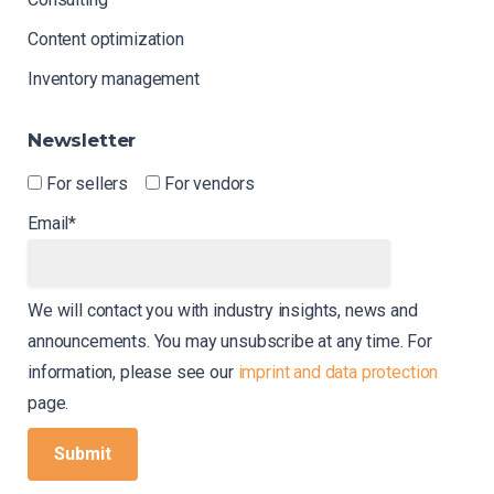
Content optimization
Inventory management
Newsletter
For sellers
For vendors
Email*
We will contact you with industry insights, news and
announcements. You may unsubscribe at any time. For
information, please see our
imprint and data protection
page.