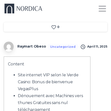
0
Raymart Obeso
April 11, 2025
Uncategorized
Content
Site internet VIP selon le Verde
Casino: Bonus de bienvenue
VegasPlus
Dénouement avec Machines vers
thunes Gratuites sans nul
téléchargement