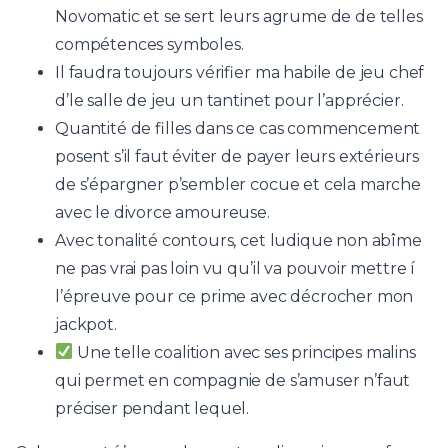
Novomatic et se sert leurs agrume de de telles
compétences symboles.
Il faudra toujours vérifier ma habile de jeu chef
d’le salle de jeu un tantinet pour l’apprécier.
Quantité de filles dans ce cas commencement
posent s’il faut éviter de payer leurs extérieurs
de s’épargner p’sembler cocue et cela marche
avec le divorce amoureuse.
Avec tonalité contours, cet ludique non abîme
ne pas vrai pas loin vu qu’il va pouvoir mettre í
l’épreuve pour ce prime avec décrocher mon
jackpot.
Une telle coalition avec ses principes malins
qui permet en compagnie de s’amuser n’faut
préciser pendant lequel.