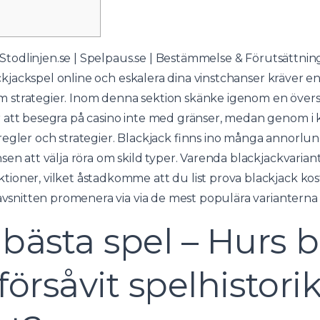
| Stodlinjen.se | Spelpaus.se | Bestämmelse & Förutsättnin
lackjackspel online och eskalera dina vinstchanser kräver en
strategier. Inom denna sektion skänke igenom en översi
 att besegra på casino inte med gränser, medan genom i
regler och strategier.
Blackjack finns ino många annorlunda
sen att välja röra om skild typer. Varenda blackjackvarian
oner, vilket åstadkomme att du list prova blackjack kost
 avsnitten promenera via via de mest populära varianterna 
bästa spel – Hurs b
 försåvit spelhistori