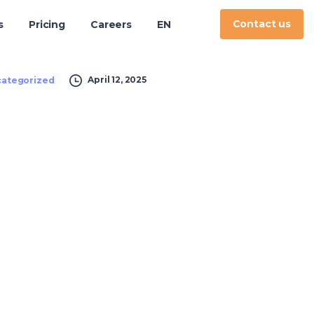
Contact us
s
Pricing
Careers
EN
April 12, 2025
ategorized