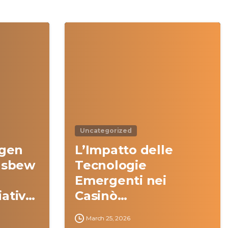
0
0
Uncategorized
ngen
L’Impatto delle
gsbew
Tecnologie
Emergenti nei
iative
Casinò…
March 25, 2026