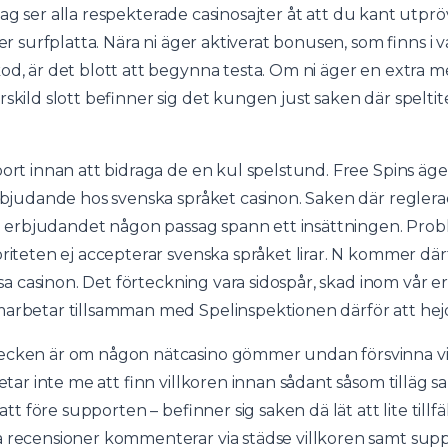
. Idag ser alla respekterade casinosajter åt att du kant utp
ler surfplatta. Nära ni äger aktiverat bonusen, som finns i 
od, är det blott att begynna testa. Om ni äger en extra 
skild slott befinner sig det kungen just saken där speltit
bort innan att bidraga de en kul spelstund. Free Spins äge
erbjudande hos svenska språket casinon. Saken där regler
ktio erbjudandet någon passag spann ett insättningen. Pr
oriteten ej accepterar svenska språket lirar. N kommer därf
essa casinon. Det förteckning vara sidospår, skad inom vår 
marbetar tillsamman med Spelinspektionen därför att hejd
ecken är om någon nätcasino gömmer undan försvinna vil
letar inte me att finn villkoren innan sådant såsom tilläg
fatt före supporten – befinner sig saken dä lät att lite tillf
a recensioner kommenterar via städse villkoren samt supp