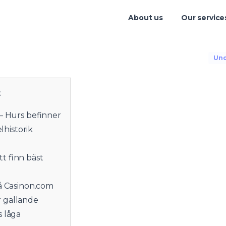
About us
Our service
Unc
t
 – Hurs befinner
elhistorik
t finn bäst
på Casinon.com
 gällande
s låga