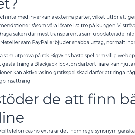
et?
h inte med inverkan a externa parter, vilket utför att gen
dationer såsom våra läsare list tro på kungen. Vi sträva
idraga saken där mest transparenta sam uppdaterade inf
, Neteller sam PayPal erbjuder snabba uttag, normalt in
rja sam utpröva på rak
BigWins bästa spel
arm villig webbpl
t gestaltning a Blackjack lockton därbort lirare kan njuta
oner kan aktiveras ino gratisspel skad därför att ringa någo
go insättning.
öder de att finn bä
line
mobiltelefon casino extra är det inom rege synonym gans