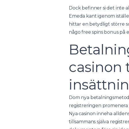
Dock befinner si det inte 
Emeda kant igenom istället
hittar en betydligt större
någo free spins bonus på e
Betalni
casinon 
insättni
Dom nya betalningsmetodern
registreringen promenera 
Nya casinon inneha allden
tillsammans själva registrer