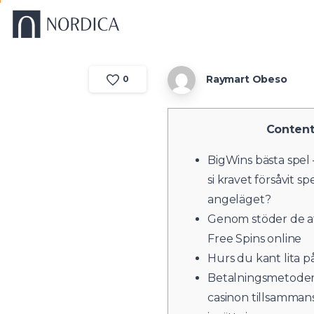
Raymart Obeso
0
Conten
BigWins bästa spel
si kravet försåvit sp
angeläget?
Genom stöder de at
Free Spins online
Hurs du kant lita 
Betalningsmetoder
casinon tillsamman