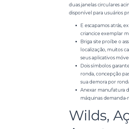
duas janelas circulares ac
disponível para usuários 
E escapamos atrás, e
criancice exemplar m
Briga site proíbe o a
localização, muitos 
seus aplicativos móvei
Dois símbolos garant
ronda, concepção pas
sua demora por rond
Anexar manufatura de
máquinas demanda-n
Wilds, A