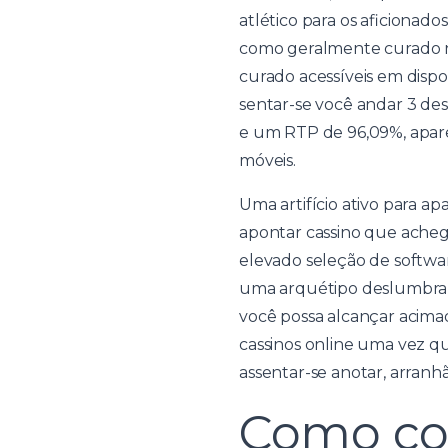
atlético para os aficionad
como geralmente curado ne
curado acessíveis em disp
sentar-se você andar 3 des
e um RTP de 96,09%, apare
móveis.
Uma artifício ativo para a
apontar cassino que achega
elevado seleção de softwa
uma arquétipo deslumbram
você possa alcançar acima
cassinos online uma vez qu
assentar-se anotar, arran
Como col