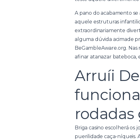
A pano do acabamento se a
aquele estruturas infantil
extraordinariamente divert
alguma dúvida acimade pr
BeGambleAware.org. Nas ro
afinar atanazar bateboca,
Arruíi D
funciona
rodadas 
Briga casino escolherá os 
puerilidade caça-níqueis.