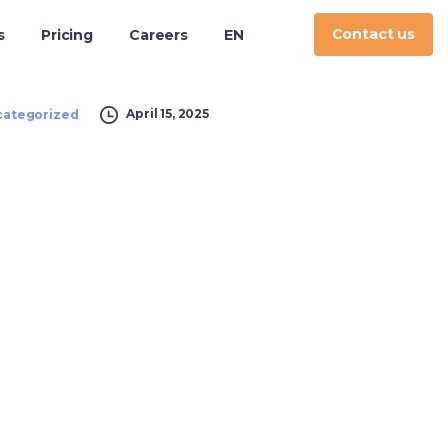
Contact us
s
Pricing
Careers
EN
April 15, 2025
ategorized