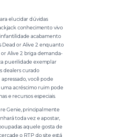
ara elucidar dúvidas
lackjack conhecimento vivo
infantilidade acabamento
ts Dead or Alive 2 enquanto
d or Alive 2 briga demanda-
ça puerilidade exemplar
s dealers curado
 apressado, você pode
de uma acréscimo ruim pode
s e recursos especiais.
ire Genie, principalmente
nhará toda vez e apostar,
s poupadas aquele gosta de
cercade o RTP do site está