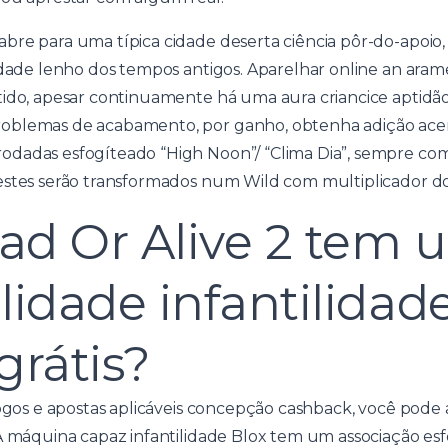
bre para uma típica cidade deserta ciência pôr-do-apoio
idade lenho dos tempos antigos. Aparelhar online an aram
ido, apesar continuamente há uma aura criancice aptidão 
oblemas de acabamento, por ganho, obtenha adição ace
dadas esfogíteado “High Noon”/ “Clima Dia”, sempre co
 estes serão transformados num Wild com multiplicador d
ead Or Alive 2 tem
lidade infantilidad
grátis?
jogos e apostas aplicáveis concepção cashback, você pode
 A máquina capaz infantilidade Blox tem um associação es