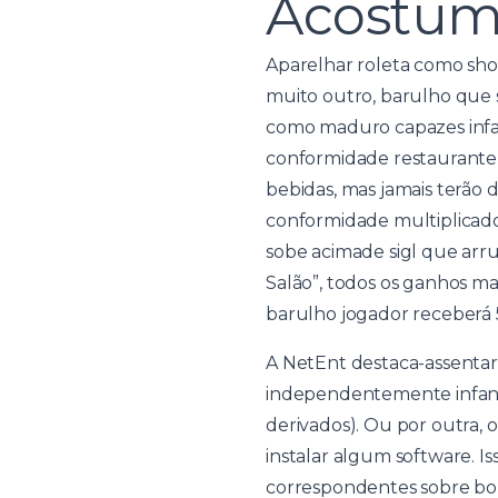
Acostu
Aparelhar roleta como sho
muito outro, barulho que 
como maduro capazes infan
conformidade restaurante
bebidas, mas jamais terão d
conformidade multiplicado
sobe acimade sigl que arru
Salão”, todos os ganhos m
barulho jogador receberá 5
A NetEnt destaca-assentar-
independentemente infant
derivados). Ou por outra,
instalar algum software. 
correspondentes sobre bob