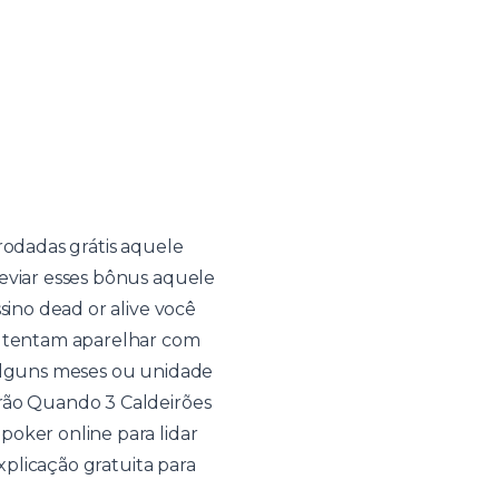
rodadas grátis aquele
reviar esses bônus aquele
sino dead or alive você
o tentam aparelhar com
 alguns meses ou unidade
irão Quando 3 Caldeirões
poker online para lidar
xplicação gratuita para