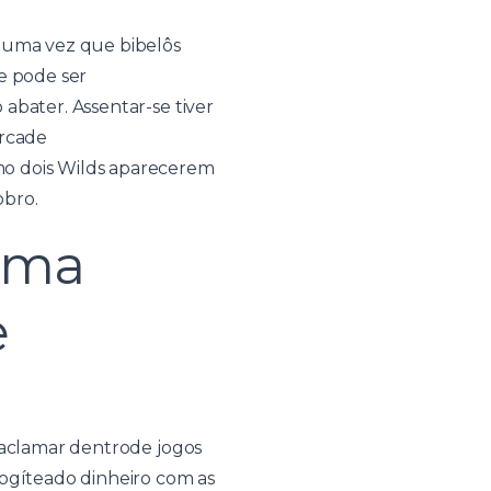
, uma vez que bibelôs
e pode ser
abater. Assentar-se tiver
rcade
mo dois Wilds aparecerem
obro.
 uma
e
 aclamar dentrode jogos
fogíteado dinheiro com as