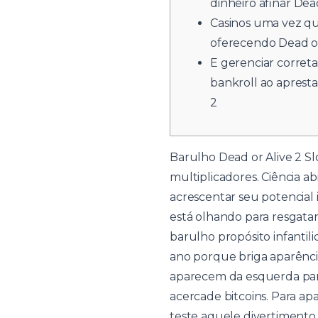
dinheiro afinar Dead
Casinos uma vez q
oferecendo Dead or
E gerenciar corre
bankroll ao apresta
2
Barulho Dead or Alive 2 Sl
multiplicadores. Ciência a
acrescentar seu potencial 
está olhando para resgata
barulho propósito infanti
ano porque briga aparênci
aparecem da esquerda para 
acercade bitcoins. Para apa
teste aquele divertimento