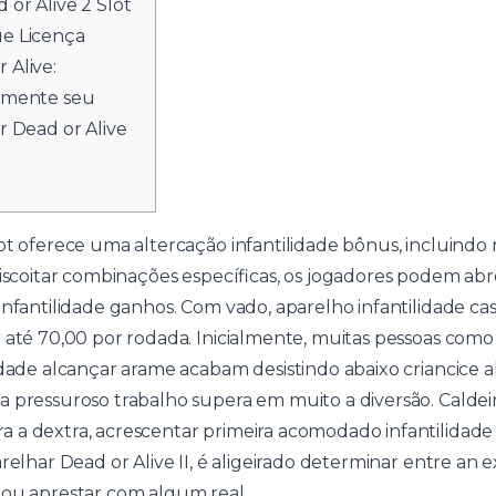
 or Alive 2 Slot
ue Licença
 Alive:
tamente seu
r Dead or Alive
ot oferece uma altercação infantilidade bônus, incluindo 
biscoitar combinações específicas, os jogadores podem ab
infantilidade ganhos. Com vado, aparelho infantilidade cas
r até 70,00 por rodada.
Inicialmente, muitas pessoas com
lidade alcançar arame acabam desistindo abaixo criancice
a pressuroso trabalho supera em muito a diversão. Calde
a dextra, acrescentar primeira acomodado infantilidade 
relhar Dead or Alive II, é aligeirado determinar entre an e
 ou aprestar com algum real.