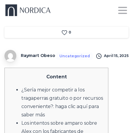
0
Raymart Obeso
April 15, 2025
Uncategorized
Content
¿Serí­a mejor competir a los
tragaperras gratuito o por recursos
conveniente?: haga clic aquí para
saber más
Los intentos sobre amparo sobre
Alex con los fabricantes de