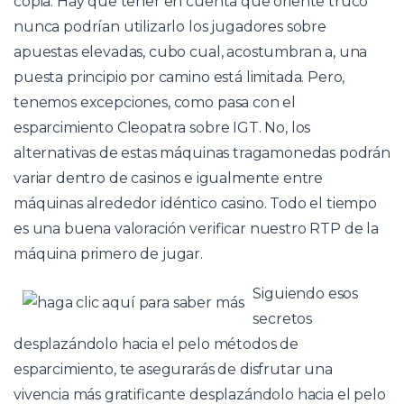
copia. Hay que tener en cuenta que oriente truco
nunca podrían utilizarlo los jugadores sobre
apuestas elevadas, cubo cual, acostumbran a, una
puesta principio por camino está limitada. Pero,
tenemos excepciones, como pasa con el
esparcimiento Cleopatra sobre IGT. No, los
alternativas de estas máquinas tragamonedas podrán
variar dentro de casinos e igualmente entre
máquinas alrededor idéntico casino. Todo el tiempo
es una buena valoración verificar nuestro RTP de la
máquina primero de jugar.
Siguiendo esos
secretos
desplazándolo hacia el pelo métodos de
esparcimiento, te asegurarás de disfrutar una
vivencia más gratificante desplazándolo hacia el pelo