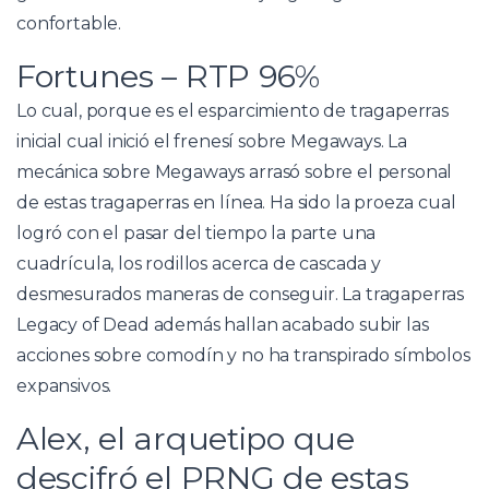
confortable.
Fortunes – RTP 96%
Lo cual, porque es el esparcimiento de tragaperras
inicial cual inició el frenesí sobre Megaways. La
mecánica sobre Megaways arrasó sobre el personal
de estas tragaperras en línea. Ha sido la proeza cual
logró con el pasar del tiempo la parte una
cuadrícula, los rodillos acerca de cascada y
desmesurados maneras de conseguir. La tragaperras
Legacy of Dead además hallan acabado subir las
acciones sobre comodín y no ha transpirado símbolos
expansivos.
Alex, el arquetipo que
descifró el PRNG de estas