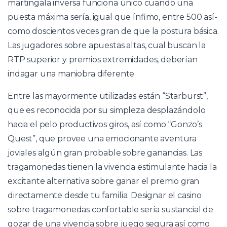
martingala inversa funciona único cuando una
puesta máxima serí­a, igual que ínfimo, entre 500 así­
como doscientos veces gran de que la postura básica.
Las jugadores sobre apuestas altas, cual buscan la
RTP superior y premios extremidades, deberían
indagar una maniobra diferente.
Entre las mayormente utilizadas están “Starburst”,
que es reconocida por su simpleza desplazándolo
hacia el pelo productivos giros, así­ como “Gonzo’s
Quest”, que provee una emocionante aventura
joviales algún gran probable sobre ganancias. Las
tragamonedas tienen la vivencia estimulante hacia la
excitante alternativa sobre ganar el premio gran
directamente desde tu familia. Designar el casino
sobre tragamonedas confortable serí­a sustancial de
gozar de una vivencia sobre juego segura así­ como