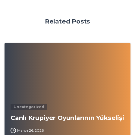
Related Posts
0
Uncategorized
Canlı Krupiyer Oyunlarının Yükselişi
March 26, 2026