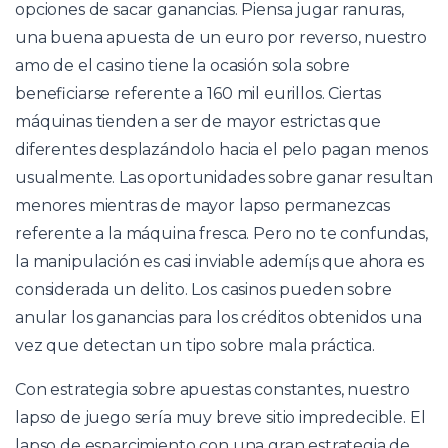
opciones de sacar ganancias. Piensa jugar ranuras,
una buena apuesta de un euro por reverso, nuestro
amo de el casino tiene la ocasión sola sobre
beneficiarse referente a 160 mil eurillos. Ciertas
máquinas tienden a ser de mayor estrictas que
diferentes desplazándolo hacia el pelo pagan menos
usualmente. Las oportunidades sobre ganar resultan
menores mientras de mayor lapso permanezcas
referente a la máquina fresca. Pero no te confundas,
la manipulación es casi inviable ademí¡s que ahora es
considerada un delito. Los casinos pueden sobre
anular los ganancias para los créditos obtenidos una
vez que detectan un tipo sobre mala práctica.
Con estrategia sobre apuestas constantes, nuestro
lapso de juego serí­a muy breve sitio impredecible. El
lapso de esparcimiento con una gran estrategia de