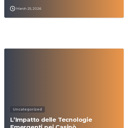
March 25, 2026
0
Uncategorized
L’Impatto delle Tecnologie
Emergenti nei Casinò…