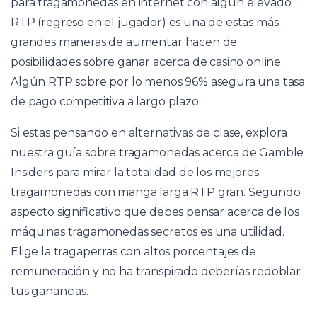
para tragamonedas en internet con algún elevado
RTP (regreso en el jugador) es una de estas más
grandes maneras de aumentar hacen de
posibilidades sobre ganar acerca de casino online.
Algún RTP sobre por lo menos 96% asegura una tasa
de pago competitiva a largo plazo.
Si estas pensando en alternativas de clase, explora
nuestra guía sobre tragamonedas acerca de Gamble
Insiders para mirar la totalidad de los mejores
tragamonedas con manga larga RTP gran. Segundo
aspecto significativo que debes pensar acerca de los
máquinas tragamonedas secretos es una utilidad.
Elige la tragaperras con altos porcentajes de
remuneración y no ha transpirado deberías redoblar
tus ganancias.