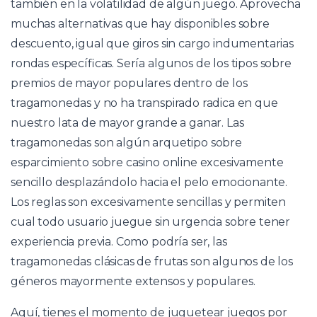
también en la volatilidad de algún juego. Aprovecha
muchas alternativas que hay disponibles sobre
descuento, igual que giros sin cargo indumentarias
rondas específicas. Serí­a algunos de los tipos sobre
premios de mayor populares dentro de los
tragamonedas y no ha transpirado radica en que
nuestro lata de mayor grande a ganar. Las
tragamonedas son algún arquetipo sobre
esparcimiento sobre casino online excesivamente
sencillo desplazándolo hacia el pelo emocionante.
Los reglas son excesivamente sencillas y permiten
cual todo usuario juegue sin urgencia sobre tener
experiencia previa. Como podrí­a ser, las
tragamonedas clásicas de frutas son algunos de los
géneros mayormente extensos y populares.
Aquí, tienes el momento de juguetear juegos por