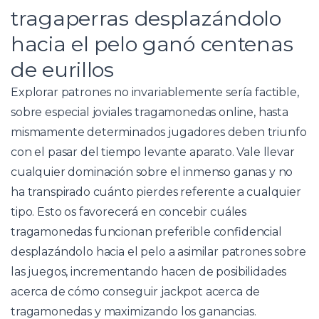
tragaperras desplazándolo
hacia el pelo ganó centenas
de eurillos
Explorar patrones no invariablemente serí­a factible,
sobre especial joviales tragamonedas online, hasta
mismamente determinados jugadores deben triunfo
con el pasar del tiempo levante aparato. Vale llevar
cualquier dominación sobre el inmenso ganas y no
ha transpirado cuánto pierdes referente a cualquier
tipo. Esto os favorecerá en concebir cuáles
tragamonedas funcionan preferible confidencial
desplazándolo hacia el pelo a asimilar patrones sobre
las juegos, incrementando hacen de posibilidades
acerca de cómo conseguir jackpot acerca de
tragamonedas y maximizando los ganancias.