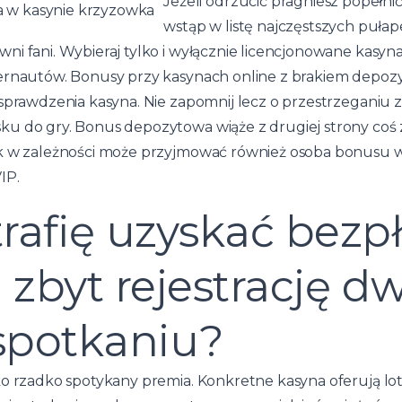
Jeżeli odrzucić pragniesz popełn
wstąp w listę najczęstszych pułap
i fani. Wybieraj tylko i wyłącznie licencjonowane kasyna, 
ernautów. Bonusy przy kasynach online z brakiem depozyt
sprawdzenia kasyna. Nie zapomnij lecz o przestrzeganiu 
u do gry. Bonus depozytowa wiąże z drugiej strony coś z
ak w zależności może przyjmować również osoba bonusu
IP.
rafię uzyskać bezp
 zbyt rejestrację d
spotkaniu?
o rzadko spotykany premia. Konkretne kasyna oferują lote