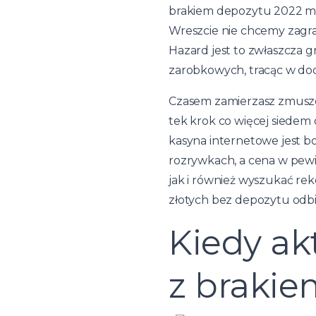
brakiem depozytu 2022 mie
Wreszcie nie chcemy zagrać
Hazard jest to zwłaszcza 
zarobkowych, tracąc w do
Czasem zamierzasz zmuszo
tek krok co więcej siede
kasyna internetowe jest b
rozrywkach, a cena w pewi
jak i również wyszukać r
złotych bez depozytu odbier
Kiedy ak
z braki