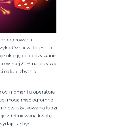
e, proponowana
yka. Oznacza to jest to
aje okazję pod odzyskanie
 co więcej 20% na przykład
ci odkuć zbytnio
nie od momentu operatora.
dziej mogą mieć ogromne
aminowi użytkowania ludzi
uje zdefiniowaną kwotę
wydaje się być