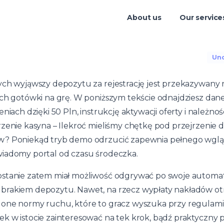
About us
Our service
Unc
ych wyjąwszy depozytu za rejestrację jest przekazywany
ych gotówki na grę. W poniższym tekście odnajdziesz dan
niach dzięki 50 Pln, instrukcję aktywacji oferty i należno
rzenie kasyna – Ilekroć mieliśmy chętkę pod przejrzenie 
ów?
Poniekąd tryb demo odrzucić zapewnia pełnego wgląd
iadomy portal od czasu środeczka.
stanie zatem miał możliwość odgrywać po swoje automat
brakiem depozytu. Nawet, na rzecz wypłaty nakładów ot
one normy ruchu, które to gracz wyszuka przy regulamin
 w istocie zainteresować na tek krok, bądź praktyczny pr