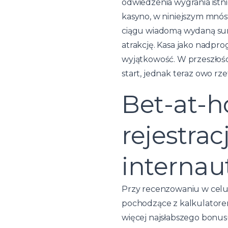
odwiedzenia wygrania istn
kasyno, w niniejszym mnós
ciągu wiadomą wydaną sum
atrakcję. Kasa jako nadpr
wyjątkowość. W przeszłośc
start, jednak teraz owo rz
Bet-at-h
rejestra
interna
Przy recenzowaniu w celu 
pochodzące z kalkulatorem
więcej najsłabszego bonusu