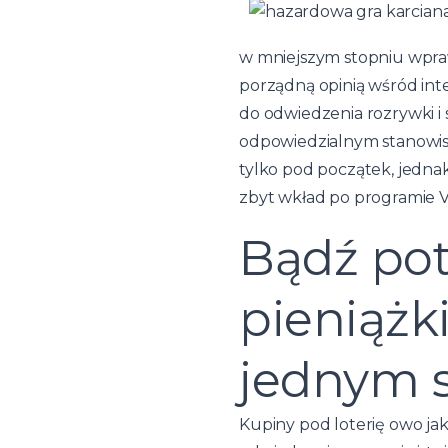
w mniejszym stopniu wprawn
porządną opinią wśród int
do odwiedzenia rozrywki i 
odpowiedzialnym stanowisk
tylko pod początek, jedn
zbyt wkład po programie V
Bądź pot
pieniążki
jednym 
Kupiny pod loterię owo jak