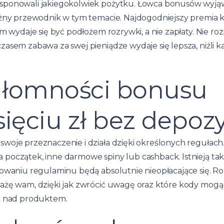
sponowali jakiegokolwiek pożytku. Łowca bonusów wyjąws
eżny przewodnik w tym temacie. Najdogodniejszy premia 
im wydaje się być podłożem rozrywki, a nie zapłaty. Nie r
zasem zabawa za swej pieniądze wydaje się lepsza, niźli 
 ułomności bonusu
sięciu zł bez depoz
woje przeznaczenie i działa dzięki określonych regułach
początek, inne darmowe spiny lub cashback. Istnieją tak
bowaniu regulaminu będą absolutnie nieopłacające się. 
ażę wam, dzięki jak zwrócić uwagę oraz które kody mogą
ch nad produktem.