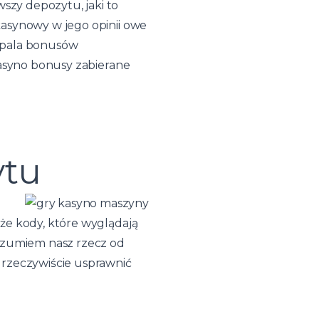
zy depozytu, jaki to
kasynowy w jego opinii owe
ozpala bonusów
kasyno bonusy zabierane
ytu
.
że kody, które wyglądają
Rozumiem nasz rzecz od
 rzeczywiście usprawnić