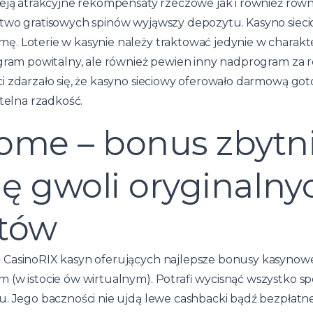
ieją atrakcyjne rekompensaty rzeczowe jak i również ró
two gratisowych spinów wyjąwszy depozytu. Kasyno siecio
ę. Loterie w kasynie należy traktować jedynie w charak
ogram powitalny, ale również pewien inny nadprogram za r
i zdarzało się, że kasyno sieciowy oferowało darmową got
etelna rzadkość.
ome – bonus zbytn
cję gwoli oryginalny
utów
CasinoRIX kasyn oferujących najlepsze bonusy kasynowe n
 (w istocie ów wirtualnym). Potrafi wycisnąć wszystko sp
. Jego baczności nie ujdą lewe cashbacki bądź bezpłatne 