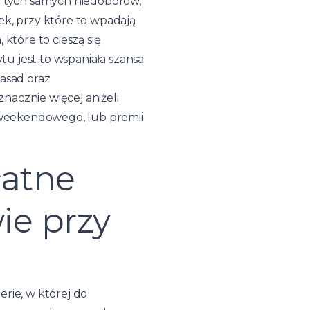
ić tych samych niedoborów,
ek, przy które to wpadają
które to cieszą się
u jest to wspaniała szansa
zasad oraz
nacznie więcej aniżeli
 weekendowego, lub premii
łatne
wie przy
rie, w której do