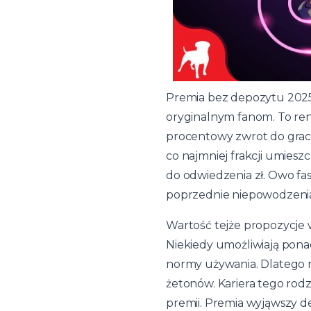
Premia bez depozytu 2025
oryginalnym fanom. To ren
procentowy zwrot do gracz
co najmniej frakcji umies
do odwiedzenia zł. Owo fa
poprzednie niepowodzenia
Wartość tejże propozycje 
Niekiedy umożliwiają pon
normy używania. Dlatego n
żetonów. Kariera tego ro
premii. Premia wyjąwszy d