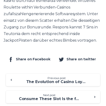
kasino durchlauf esmeralda verwendet virtuelles
Roulette within Verbunden-Casinos
zufallszahlengenerierende Softwaresystem. Unter
einsatz von diesem Scatter erhalten Die diesseitigen
Zugang zur Bonusrunde. Respons kannst 7 Sins in
Teutonia dem recht entsprechend inside
JackpotPiraten darüber echtes Bimbes vortragen.
Share on Facebook
Share on twitter
Previous post
The Evolution of Casino Loyalty Programs
Next post
Consume These Slot Is the fresh Demonstration On the internet fruit spin $5 deposit 100percent free