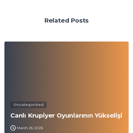
Related Posts
0
Uncategorized
Canlı Krupiyer Oyunlarının Yükselişi
March 26, 2026