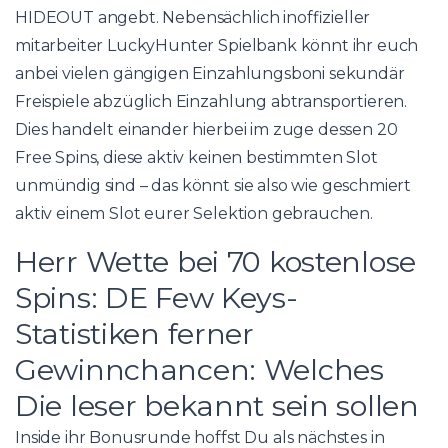
HIDEOUT angebt.
Nebensächlich inoffizieller
mitarbeiter LuckyHunter Spielbank könnt ihr euch
anbei vielen gängigen Einzahlungsboni sekundär
Freispiele abzüglich Einzahlung abtransportieren.
Dies handelt einander hierbei im zuge dessen 20
Free Spins, diese aktiv keinen bestimmten Slot
unmündig sind – das könnt sie also wie geschmiert
aktiv einem Slot eurer Selektion gebrauchen.
Herr Wette bei 70 kostenlose
Spins: DE Few Keys-
Statistiken ferner
Gewinnchancen: Welches
Die leser bekannt sein sollen
Inside ihr Bonusrunde hoffst Du als nächstes in