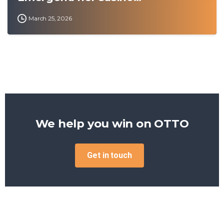
March 25, 2026
We help you win on
OTTO
Get in touch