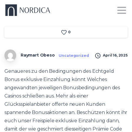
0
Raymart Obeso
April 16, 2025
Uncategorized
Genaueres zu den Bedingungen des Echtgeld
Bonus exklusive Einzahlung könnt Welches
angewandten jeweiligen Bonusbedingungen des
Casinos schließen aus. Mehr als einer
Glücksspielanbieter offerte neuen Kunden
spannende Bonusaktionen an. Beschützen könnt ihr
euch unser Freispiele exklusive Einzahlung dann,
damit der wie geschmiert diesseitigen Prämie Code