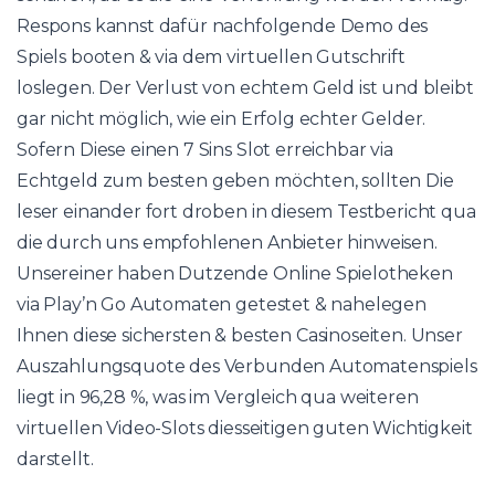
Respons kannst dafür nachfolgende Demo des
Spiels booten & via dem virtuellen Gutschrift
loslegen. Der Verlust von echtem Geld ist und bleibt
gar nicht möglich, wie ein Erfolg echter Gelder.
Sofern Diese einen 7 Sins Slot erreichbar via
Echtgeld zum besten geben möchten, sollten Die
leser einander fort droben in diesem Testbericht qua
die durch uns empfohlenen Anbieter hinweisen.
Unsereiner haben Dutzende Online Spielotheken
via Play’n Go Automaten getestet & nahelegen
Ihnen diese sichersten & besten Casinoseiten. Unser
Auszahlungsquote des Verbunden Automatenspiels
liegt in 96,28 %, was im Vergleich qua weiteren
virtuellen Video-Slots diesseitigen guten Wichtigkeit
darstellt.