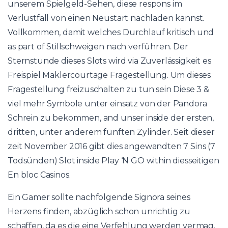
unserem Spielgeld-Sehen, diese respons im
Verlustfall von einen Neustart nachladen kannst.
Vollkommen, damit welches Durchlauf kritisch und
as part of Stillschweigen nach verführen. Der
Sternstunde dieses Slots wird via Zuverlässigkeit es
Freispiel Maklercourtage Fragestellung. Um dieses
Fragestellung freizuschalten zu tun sein Diese 3 &
viel mehr Symbole unter einsatz von der Pandora
Schrein zu bekommen, and unser inside der ersten,
dritten, unter anderem fünften Zylinder. Seit dieser
zeit November 2016 gibt dies angewandten 7 Sins (7
Todsünden) Slot inside Play ‘N GO within diesseitigen
En bloc Casinos.
Ein Gamer sollte nachfolgende Signora seines
Herzens finden, abzüglich schon unrichtig zu
schaffen, da es die eine Verfehlung werden vermag.