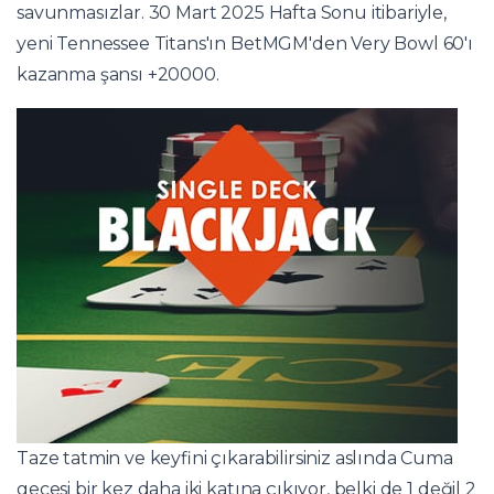
savunmasızlar. 30 Mart 2025 Hafta Sonu itibariyle,
yeni Tennessee Titans'ın BetMGM'den Very Bowl 60'ı
kazanma şansı +20000.
Taze tatmin ve keyfini çıkarabilirsiniz aslında Cuma
gecesi bir kez daha iki katına çıkıyor, belki de 1 değil 2