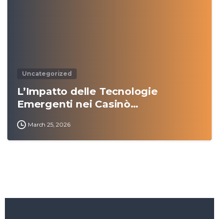
Uncategorized
L’Impatto delle Tecnologie
Emergenti nei Casinò…
March 25, 2026