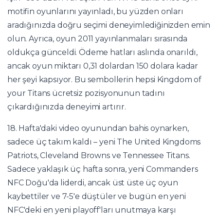
motifin oyunlarını yayınladı, bu yüzden onları
aradığınızda doğru seçimi deneyimlediğinizden emin
olun. Ayrıca, oyun 2011 yayınlanmaları sırasında
oldukça günceldi. Ödeme hatları aslında onarıldı,
ancak oyun miktarı 0,31 dolardan 150 dolara kadar
her şeyi kapsıyor. Bu sembollerin hepsi Kingdom of
your Titans ücretsiz pozisyonunun tadını
çıkardığınızda deneyimi artırır.
18. Hafta'daki video oyunundan bahis oynarken,
sadece üç takım kaldı – yeni The United Kingdoms
Patriots, Cleveland Browns ve Tennessee Titans.
Sadece yaklaşık üç hafta sonra, yeni Commanders
NFC Doğu'da liderdi, ancak üst üste üç oyun
kaybettiler ve 7-5'e düştüler ve bugün en yeni
NFC'deki en yeni playoff'ları unutmaya karşı