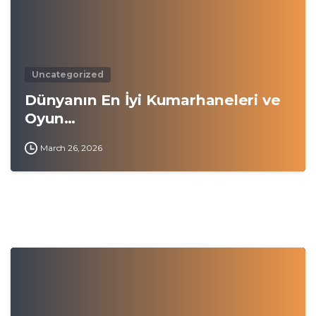
Uncategorized
Dünyanın En İyi Kumarhaneleri ve
Oyun…
March 26, 2026
0