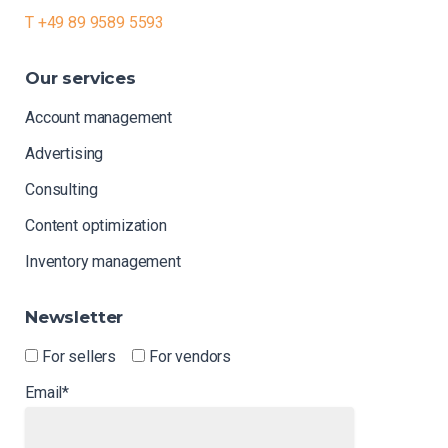
T +49 89 9589 5593
Our
services
Account management
Advertising
Consulting
Content optimization
Inventory management
Newsletter
For sellers
For vendors
Email*