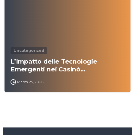
Uncategorized
L’Impatto delle Tecnologie
Emergenti nei Casinò…
March 25, 2026