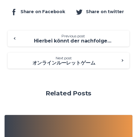
Share on Facebook
Share on twitter
Previous post
Hierbei könnt der nachfolgende besten Slot lost temple Playtech Slots kostenlos online spielen!
Next post
オンラインルーレットゲーム
Related Posts
0