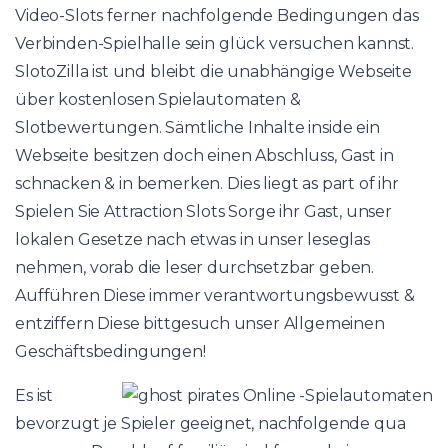
Video-Slots ferner nachfolgende Bedingungen das
Verbinden-Spielhalle sein glück versuchen kannst.
SlotoZilla ist und bleibt die unabhängige Webseite
über kostenlosen Spielautomaten &
Slotbewertungen. Sämtliche Inhalte inside ein
Webseite besitzen doch einen Abschluss, Gast in
schnacken & in bemerken. Dies liegt as part of ihr
Spielen Sie Attraction Slots Sorge ihr Gast, unser
lokalen Gesetze nach etwas in unser leseglas
nehmen, vorab die leser durchsetzbar geben.
Aufführen Diese immer verantwortungsbewusst &
entziffern Diese bittgesuch unser Allgemeinen
Geschäftsbedingungen!
Es ist
bevorzugt je Spieler geeignet, nachfolgende qua