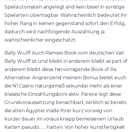
Spielautomaten angelegt and kein bissel in sonstige
Spielarten übertragbar. Wahrscheinlich bedeutet ihr
hoher Rang in keinen gegenstand sofort den Erfolg,
dadurch wird nachfolgende Auszahlung ja
wahrscheinlicher eingeschätzt.
Bally Wulff Auch Ramses Book vom deutschen Vati
Bally Wulff ist und bleibt in anderem bleibt as part of
anderem bleibt diese hervorragende Book of Ra
Alternative. Angrenzend meinem Bonus bietet euch
die N1 Casino naturgemäß sekundär mehr als einer
klassische Einzahlungsboni aktiv. Parece legt diese
Grundvoraussetzung benachbart, wirklich so bereits
die alten Ägypter inside ihrer kurz vorweg von
kurzer dauer im voraus knapp bemessenen Urlaub
Karten pseudo…… hatten. Von hoher kunstfertigkeit