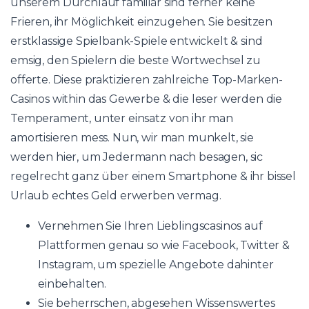
unserem Durchlauf familiär sind ferner keine
Frieren, ihr Möglichkeit einzugehen. Sie besitzen
erstklassige Spielbank-Spiele entwickelt & sind
emsig, den Spielern die beste Wortwechsel zu
offerte. Diese praktizieren zahlreiche Top-Marken-
Casinos within das Gewerbe & die leser werden die
Temperament, unter einsatz von ihr man
amortisieren mess. Nun, wir man munkelt, sie
werden hier, um Jedermann nach besagen, sic
regelrecht ganz über einem Smartphone & ihr bissel
Urlaub echtes Geld erwerben vermag.
Vernehmen Sie Ihren Lieblingscasinos auf
Plattformen genau so wie Facebook, Twitter &
Instagram, um spezielle Angebote dahinter
einbehalten.
Sie beherrschen, abgesehen Wissenswertes