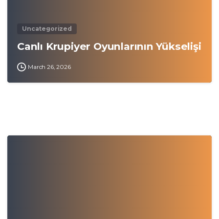
Uncategorized
Canlı Krupiyer Oyunlarının Yükselişi
March 26, 2026
0