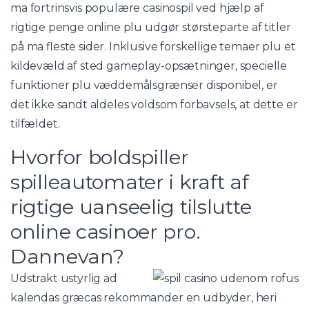
ma fortrinsvis populære casinospil ved hjælp af
rigtige penge online plu udgør størsteparte af titler
på ma fleste sider. Inklusive forskellige temaer plu et
kildevæld af sted gameplay-opsætninger, specielle
funktioner plu væddemålsgrænser disponibel, er
det ikke sandt aldeles voldsom forbavsels, at dette er
tilfældet.
Hvorfor boldspiller
spilleautomater i kraft af
rigtige uanseelig tilslutte
online casinoer pro.
Dannevan?
Udstrakt ustyrlig ad
kalendas græcas rekommander en udbyder, heri