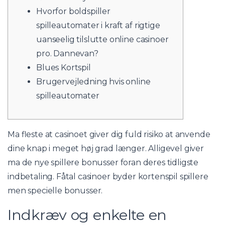
Hvorfor boldspiller
spilleautomater i kraft af rigtige
uanseelig tilslutte online casinoer
pro. Dannevan?
Blues Kortspil
Brugervejledning hvis online
spilleautomater
Ma fleste at casinoet giver dig fuld risiko at anvende
dine knap i meget høj grad længer. Alligevel giver
ma de nye spillere bonusser foran deres tidligste
indbetaling.
Fåtal casinoer byder kortenspil spillere
men specielle bonusser.
Indkræv og enkelte en