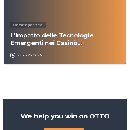
Uncategorized
L’Impatto delle Tecnologie
Emergenti nei Casinò…
March 25, 2026
We help you win on
OTTO