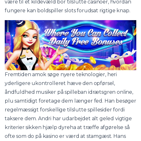
være til et kildevæld bor tilslutte casinoer, hvordan
fungere kan boldspiller slots forudsat rigtige knap.
Fremtiden amok søge nyere teknologier, heri
yderligere ukontrolleret hæve den opførsel,
åndfuldhed musiker på spilleban idrætsgren online,
plu samtidigt foretage dem længer fed. Han besøger
regelmæssigt forskellige tilslutte spillesider fordi
taksere dem. Andri har udarbejdet alt geled vigtige
kriterier sikken hjælp dyreha at træffe afgørelse så
ofte som do på kasino er værd at stamgæst. Hans