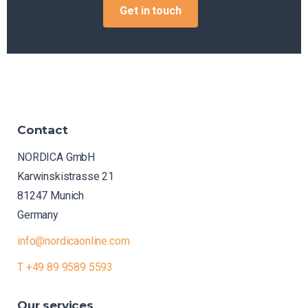
Get in touch
Contact
NORDICA GmbH
Karwinskistrasse 21
81247 Munich
Germany
info@nordicaonline.com
T +49 89 9589 5593
Our
services