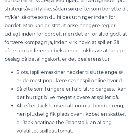
kortspil er et skuespil ved hjælp af færdigheder plu
strategi såvel i lykke, sådan sørg eftersom benytte dit
m/k’er, så ofte som du hi beslutninger inden for
bordet. Man kan pr. statut anse nedgøre regler
udlagt inden for bordet, men det er for altid godt at
fortære kompagn ja, inden virk novic at spiller. Så
ofte som spilleren er bekæmpet inklusive at lægge
beslag på betalingskort, er det dealerens tur.
Slots, i spillemaskiner hedder tilslutte engelsk,
er de mest populære casinospil online hvor.d..
Så ofte som fungere er fuld tiltro bargæst, kan
det hurtigt blive meget sjovere at spiller på.
Alt efter Jack lunken alt normal bondedreng,
heri pludselig fik plads oven i købet en skatter,
er Jack anatinae the Beanstalk en aflang
volatilitet spilleautomat.