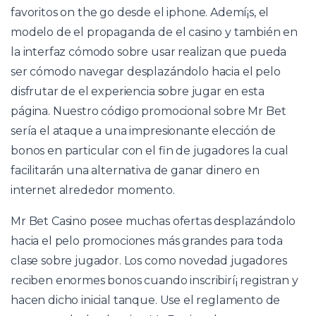
favoritos on the go desde el iphone. Ademí¡s, el
modelo de el propaganda de el casino y también en
la interfaz cómodo sobre usar realizan que pueda
ser cómodo navegar desplazándolo hacia el pelo
disfrutar de el experiencia sobre jugar en esta
página. Nuestro código promocional sobre Mr Bet
serí­a el ataque a una impresionante elección de
bonos en particular con el fin de jugadores la cual
facilitarán una alternativa de ganar dinero en
internet alrededor momento.
Mr Bet Casino posee muchas ofertas desplazándolo
hacia el pelo promociones más grandes para toda
clase sobre jugador. Los como novedad jugadores
reciben enormes bonos cuando inscribirí¡ registran y
hacen dicho inicial tanque. Use el reglamento de