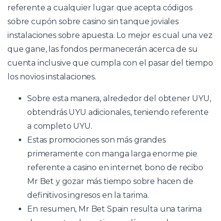
referente a cualquier lugar que acepta códigos
sobre cupón sobre casino sin tanque joviales
instalaciones sobre apuesta. Lo mejor es cual una vez
que gane, las fondos permanecerán acerca de su
cuenta inclusive que cumpla con el pasar del tiempo
los novios instalaciones.
Sobre esta manera, alrededor del obtener UYU,
obtendrás UYU adicionales, teniendo referente
a completo UYU.
Estas promociones son más grandes
primeramente con manga larga enorme pie
referente a casino en internet bono de recibo
Mr Bet y gozar más tiempo sobre hacen de
definitivos ingresos en la tarima.
En resumen, Mr Bet Spain resulta una tarima