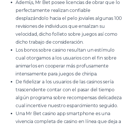
Ademí¡s, Mr Bet posee licencias de obrar que lo
perfectamente realizan confiable
desplazándolo hacia el pelo joviales algunas 100
revisiones de individuos que ensalzan su
velocidad, dicho folleto sobre juegos así­ como
dicho trabajo de consideración.
Los bonos sobre casino resultan un estímulo
cual otorgamos a los usuarios con el fin sobre
animarlos en cooperar más profusamente
intensamente para juegos de chiripa.
De fidelizar a los usuarios de las casinos serí­a
trascendente contar con el pasar del tiempo
algún programa sobre recompensas delicadeza
cual incentive nuestro esparcimiento seguido.
Una Mr Bet casino app smartphone es una
vivencia completa de casino en línea que deja a