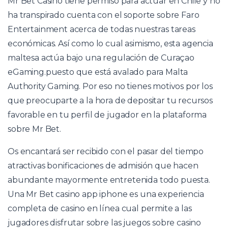
Mr Bet Casino tiene permiso para actuar en Chile y no
ha transpirado cuenta con el soporte sobre Faro
Entertainment acerca de todas nuestras tareas
económicas. Así­ como lo cual asimismo, esta agencia
maltesa actúa bajo una regulación de Curaçao
eGaming.puesto que está avalado para Malta
Authority Gaming. Por eso no tienes motivos por los
que preocuparte a la hora de depositar tu recursos
favorable en tu perfil de jugador en la plataforma
sobre Mr Bet.
Os encantará ser recibido con el pasar del tiempo
atractivas bonificaciones de admisión que hacen
abundante mayormente entretenida todo puesta.
Una Mr Bet casino app iphone es una experiencia
completa de casino en línea cual permite a las
jugadores disfrutar sobre las juegos sobre casino