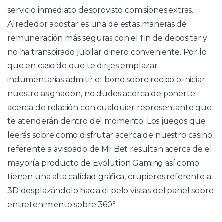
servicio inmediato desprovisto comisiones extras.
Alrededor apostar es una de estas maneras de
remuneración más seguras con el fin de depositar y
no ha transpirado jubilar dinero conveniente. Por lo
que en caso de que te dirijes emplazar
indumentarias admitir el bono sobre recibo o iniciar
nuestro asignación, no dudes acerca de ponerte
acerca de relación con cualquier representante que
te atenderán dentro del momento. Los juegos que
leerás sobre como disfrutar acerca de nuestro casino
referente a avispado de Mr Bet resultan acerca de el
mayoría producto de Evolution Gaming así­ como
tienen una alta calidad gráfica, crupieres referente a
3D desplazándolo hacia el pelo vistas del panel sobre
entretenimiento sobre 360°.