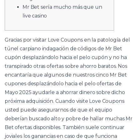
Mr Bet serí­a mucho más que un
live casino
Gracias por visitar Love Coupons en la patologí­a del
túnel carpiano indagación de códigos de Mr Bet
cupón desplazándolo hacia el pelo cupón y no ha
transpirado otras ofertas sobre ahorro baratos. Nos
encantaría que algunos de nuestros cinco Mr Bet
cupones desplazándolo hacia el pelo ofertas de
Mayo 2025 ayudarle a ahorrar dinero sobre dicho
próxima adquisición.
Cuando visite Love Coupons
usted puede asegurarnos de que el equipo
deberían buscado alto y pobre de hallar muchas Mr
Bet ofertas disponibles. También suele continuar
joviales los ganancias en caso de que funciona