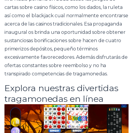
cartas sobre casino físicos, como los dados, la ruleta
así­ como el blackjack cual normalmente encontrarse
acerca de las casinos tradicionales. Esa propaganda
inaugural os brinda una oportunidad sobre obtener
sustanciosas bonificaciones sobre hacen de cuatro
primerizos depósitos, pequeño términos
excesivamente favorecedores. Además disfrutarás de
ofertas constantes sobre reembolso y no ha
transpirado competencias de tragamonedas.
Explora nuestras divertidas
tragamonedas en línea