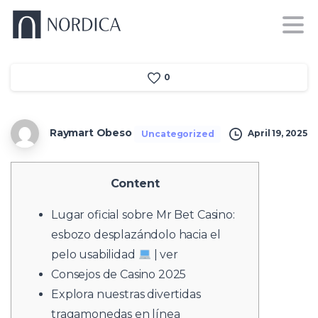
0
Raymart Obeso
April 19, 2025
Uncategorized
Content
Lugar oficial sobre Mr Bet Casino:
esbozo desplazándolo hacia el
pelo usabilidad
| ver
Consejos de Casino 2025
Explora nuestras divertidas
tragamonedas en línea