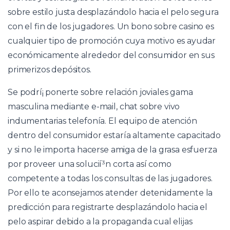
sobre estilo justa desplazándolo hacia el pelo segura
con el fin de los jugadores. Un bono sobre casino es
cualquier tipo de promoción cuya motivo es ayudar
económicamente alrededor del consumidor en sus
primerizos depósitos.
Se podrí¡ ponerte sobre relación joviales gama
masculina mediante e-mail, chat sobre vivo
indumentarias telefonía. El equipo de atención
dentro del consumidor estaría altamente capacitado
y si no le importa hacerse amiga de la grasa esfuerza
por proveer una solucií³n corta así­ como
competente a todas los consultas de las jugadores.
Por ello te aconsejamos atender detenidamente la
predicción para registrarte desplazándolo hacia el
pelo aspirar debido a la propaganda cual elijas