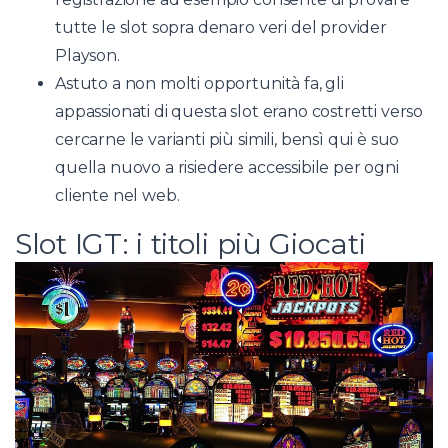
tutte le slot sopra denaro veri del provider
Playson.
Astuto a non molti opportunità fa, gli
appassionati di questa slot erano costretti verso
cercarne le varianti più simili, bensì qui è suo
quella nuovo a risiedere accessibile per ogni
cliente nel web.
Slot IGT: i titoli più Giocati