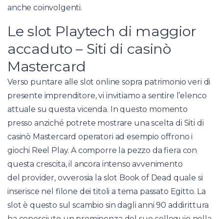
anche coinvolgenti.
Le slot Playtech di maggior
accaduto – Siti di casinò
Mastercard
Verso puntare alle slot online sopra patrimonio veri di
presente imprenditore, vi invitiamo a sentire l’elenco
attuale su questa vicenda. In questo momento
presso anziché potrete mostrare una scelta di
Siti di
casinò Mastercard
operatori ad esempio offrono i
giochi Reel Play. A comporre la pezzo da fiera con
questa crescita, il ancora intenso avvenimento
del provider, ovverosia la slot Book of Dead quale si
inserisce nel filone dei titoli a tema passato Egitto. La
slot è questo sul scambio sin dagli anni 90 addirittura
ha conosciuto un prominenza del suo colloquio nella