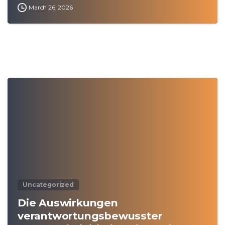
March 26, 2026
0
Uncategorized
Die Auswirkungen
verantwortungsbewusster