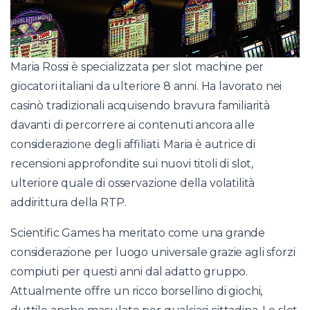
Maria Rossi è specializzata per slot machine per
giocatori italiani da ulteriore 8 anni. Ha lavorato nei
casinò tradizionali acquisendo bravura familiarità
davanti di percorrere ai contenuti ancora alle
considerazione degli affiliati. Maria è autrice di
recensioni approfondite sui nuovi titoli di slot,
ulteriore quale di osservazione della volatilità
addirittura della RTP.
Scientific Games ha meritato come una grande
considerazione per luogo universale grazie agli sforzi
compiuti per questi anni dal adatto gruppo.
Attualmente offre un ricco borsellino di giochi,