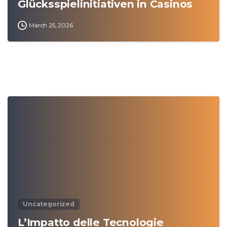
Glücksspielinitiativen in Casinos
March 25, 2026
0
Uncategorized
L’Impatto delle Tecnologie