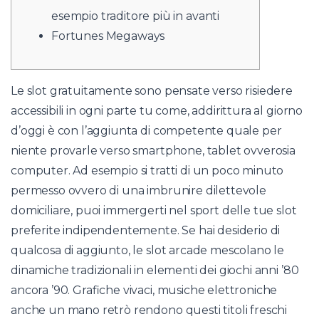
esempio traditore più in avanti
Fortunes Megaways
Le slot gratuitamente sono pensate verso risiedere
accessibili in ogni parte tu come, addirittura al giorno
d’oggi è con l’aggiunta di competente quale per
niente provarle verso smartphone, tablet ovverosia
computer. Ad esempio si tratti di un poco minuto
permesso ovvero di una imbrunire dilettevole
domiciliare, puoi immergerti nel sport delle tue slot
preferite indipendentemente.
Se hai desiderio di
qualcosa di aggiunto, le slot arcade mescolano le
dinamiche tradizionali in elementi dei giochi anni ’80
ancora ’90. Grafiche vivaci, musiche elettroniche
anche un mano retrò rendono questi titoli freschi