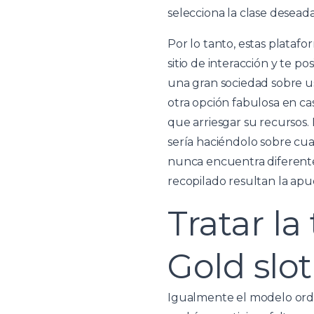
selecciona la clase deseada
Por lo tanto, estas plata
sitio de interacción y te p
una gran sociedad sobre u
otra opción fabulosa en cas
que arriesgar su recursos.
serí­a haciéndolo sobre cu
nunca encuentra diferentes 
recopilado resultan la apue
Tratar l
Gold slot
Igualmente el modelo ordi