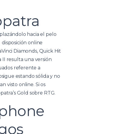
opatra
plazándolo hacia el pelo
 disposición online
DaVinci Diamonds, Quick Hit
II resulta una versión
cuados referente a
osigue estando sólida y no
n visto online. Si os
opatra’s Gold sobre RTG.
tphone
egos