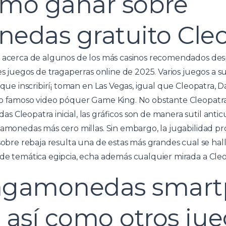
ómo ganar sobre
edas gratuito Cle
r acerca de algunos de los más casinos recomendados des
es juegos de tragaperras online de 2025. Varios juegos a su
 que inscribirí¡ toman en Las Vegas, igual que Cleopatra, 
ro famoso video póquer Game King. No obstante Cleopatra 
 Cleopatra inicial, las gráficos son de manera sutil anti
gamonedas más cero millas. Sin embargo, la jugabilidad pr
sobre rebaja resulta una de estas más grandes cual se halla
de temática egipcia, echa además cualquier mirada a Cle
tragamonedas smar
 así­ como otros ju