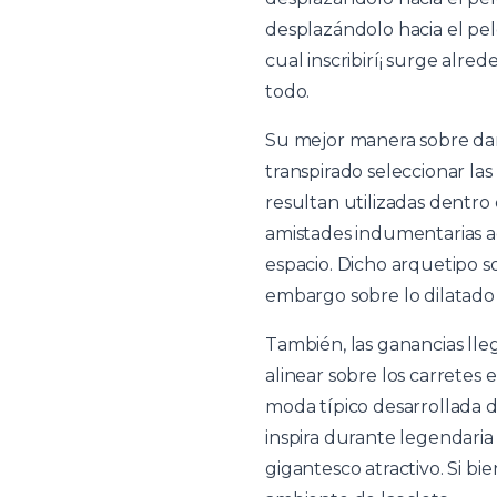
desplazándolo hacia el pelo 
cual inscribirí¡ surge alre
todo.
Su mejor manera sobre dar
transpirado seleccionar la
resultan utilizadas dentro
amistades indumentarias a
espacio. Dicho arquetipo s
embargo sobre lo dilatado 
También, las ganancias lle
alinear sobre los carretes
moda típico desarrollada d
inspira durante legendaria
gigantesco atractivo. Si b