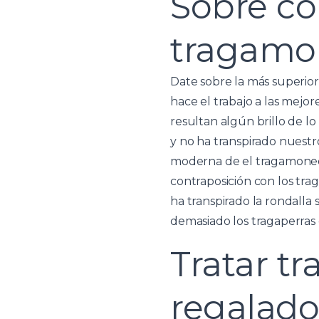
Sobre c
tragamon
Date sobre la más superio
hace el trabajo a las mejor
resultan algún brillo de lo
y no ha transpirado nuest
moderna de el tragamonedas
contraposición con los tra
ha transpirado la rondalla 
demasiado los tragaperras 
Tratar 
regalado