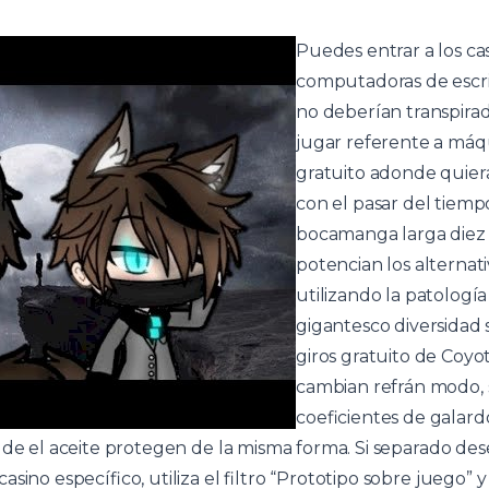
Puedes entrar a los ca
computadoras de escrit
no deberían transpirad
jugar referente a má
gratuito adonde quieras
con el pasar del tiem
bocamanga larga diez 
potencian los alternat
utilizando la patologí­
gigantesco diversidad 
giros gratuito de Coyo
cambian refrán modo, 
coeficientes de galard
 de el aceite protegen de la misma forma. Si separado des
sino específico, utiliza el filtro “Prototipo sobre juego” 