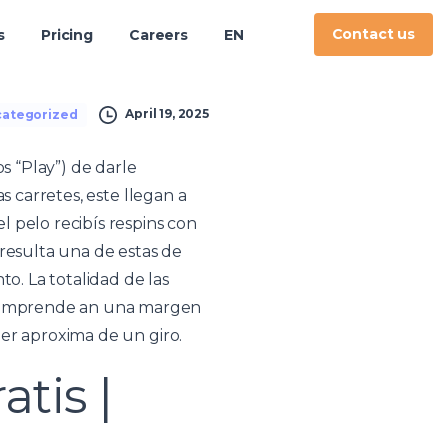
Contact us
s
Pricing
Careers
EN
April 19, 2025
ategorized
s “Play”) de darle
s carretes, este llegan a
 pelo recibís respins con
 resulta una de estas de
o. La totalidad de las
 comprende an una margen
er aproxima de un giro.
tis |