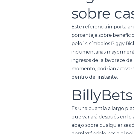
sobre ca
Este referencia importa an
porcentaje sobre beneficio
pelo 14 símbolos
Piggy Rich
indumentarias mayormente 
ingresos de la favorece de
momento, podrían activars
dentro del instante.
BillyBet
Es una cuantí­a a largo plaz
que variará después en lo 
abajo sobre cualquier sesi
desplazándolo hacia el pe