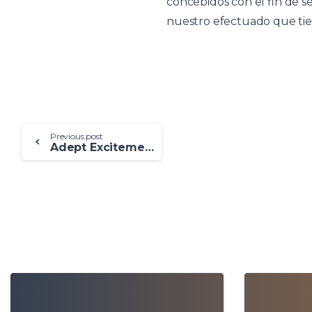
concebidos con el fin de se
nuestro efectuado que tie
Previous post
Adept Excitement High definition Slot from the Community Fits 100percent free to your NativeCasinos
0