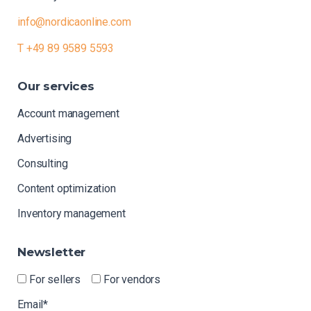
info@nordicaonline.com
T +49 89 9589 5593
Our
services
Account management
Advertising
Consulting
Content optimization
Inventory management
Newsletter
For sellers
For vendors
Email*