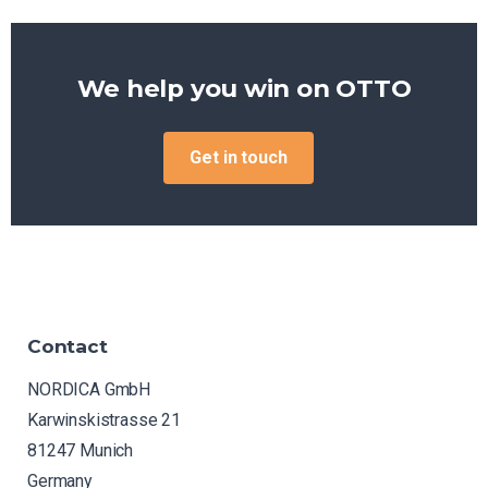
We help you win on
OTTO
Get in touch
Contact
NORDICA GmbH
Karwinskistrasse 21
81247 Munich
Germany