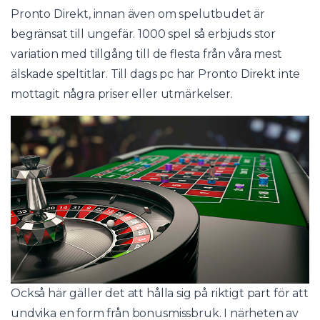
Pronto Direkt, innan även om spelutbudet är
begränsat till ungefär. 1000 spel så erbjuds stor
variation med tillgång till de flesta från våra mest
älskade speltitlar. Till dags pc har Pronto Direkt inte
mottagit några priser eller utmärkelser.
Också här gäller det att hålla sig på riktigt part för att
undvika en form från bonusmissbruk. I närheten av