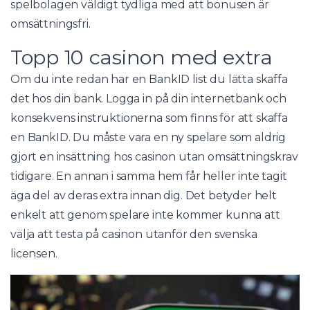
spelbolagen väldigt tydliga med att bonusen är
omsättningsfri.
Topp 10 casinon med extra
Om du inte redan har en BankID list du lätta skaffa
det hos din bank. Logga in på din internetbank och
konsekvens instruktionerna som finns för att skaffa
en BankID. Du måste vara en ny spelare som aldrig
gjort en insättning hos casinon utan omsättningskrav
tidigare. En annan i samma hem får heller inte tagit
äga del av deras extra innan dig. Det betyder helt
enkelt att genom spelare inte kommer kunna att
välja att testa på casinon utanför den svenska
licensen.