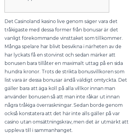
Det
Casinoland kasino live
genom säger vara det
tråkigaste med dessa former från bonusar är det
vanligt förekommande vinsttaket som tillkommer.
Många spelare har blivit besvikna i närheten av de
har lyckats få en storvinst och sedan märker att
bonusen bara tillåter en maximalt uttag på en sida
hundra kronor. Trots de strikta bonusvillkoren som
list vara är dessa bonusar ändå väldigt omtyckta.
Det
gäller bara att äga koll på alla villkor innan man
använder bonusen så att man inte råkar ut innan
några tråkiga överraskningar. Sedan borde genom
också konstatera att det här inte alls gäller på var
casino utan omsättningskrav, men det är utmärkt att
uppleva till i sammanhanget.