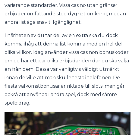
varierande standarder. Vissa casino utan gränser
erbjuder omfattande stöd dygnet omkring, medan
andra list äga snäv tillgänglighet.
I närheten av du tar del av en extra ska du dock
komma ihåg att denna list komma med en hel del
olika villkor. Idag använder vissa casinon bonuskoder
om de har ett par olika erbjudanden där du ska välja
en från dem. Dessa var vanligtvis väldigt utmärkt
innan de ville att man skulle testa i telefonen. De
flesta välkomstbonusar är riktade till slots, men går
också att använda i andra spel, dock med sämre
spelbidrag.