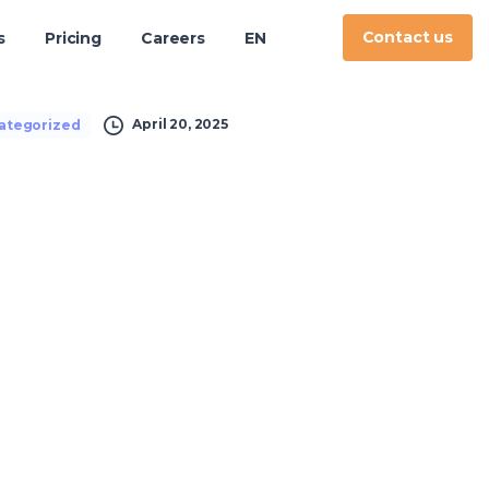
Contact us
s
Pricing
Careers
EN
April 20, 2025
ategorized