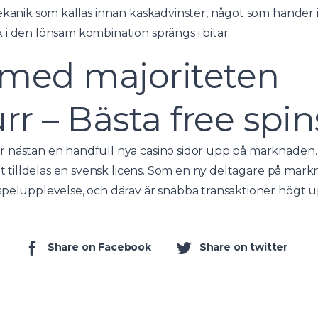
ekanik som kallas innan kaskadvinster, något som händer 
i den lönsam kombination sprängs i bitar.
 med majoriteten
rr – Bästa free spin
 nästan en handfull nya casino sidor upp på marknaden.
tt tilldelas en svensk licens. Som en ny deltagare på markn
pelupplevelse, och därav är snabba transaktioner högt up
Share on Facebook
Share on twitter