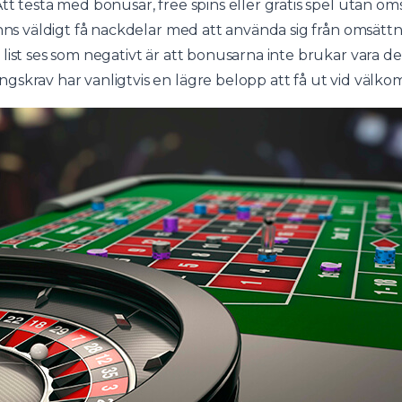
tt testa med bonusar, free spins eller gratis spel utan om
inns väldigt få nackdelar med att använda sig från omsättn
list ses som negativt är att bonusarna inte brukar vara 
gskrav har vanligtvis en lägre belopp att få ut vid välk