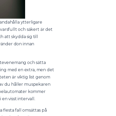
handahålla ytterligare
arsfullt och säkert är det
att skydda sig till
använder don innan
ortevenemang och sätta
tting med en extra, men det
teten är viktig list genom
en av du håller muspekaren
a spelautomater kommer
en visst intervall.
 flesta fall omsättas på