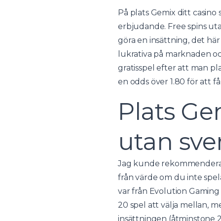
På
plats Gemix
ditt casino 
erbjudande. Free spins uta
göra en insättning, det här
lukrativa på marknaden och
gratisspel efter att man pl
en odds över 1.80 för att f
Plats Gem
utan sve
Jag kunde rekommendera di
från värde om du inte spelat
var från Evolution Gaming 
20 spel att välja mellan, m
insättningen (åtminstone 2