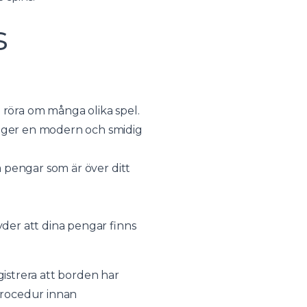
s
 röra om många olika spel.
t ger en modern och smidig
a pengar som är över ditt
yder att dina pengar finns
gistrera att borden har
 procedur innan