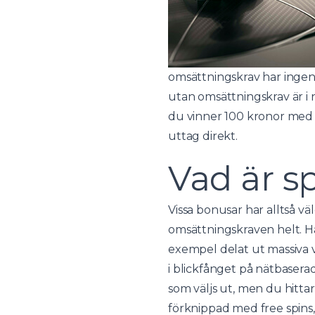
omsättningskrav har ingen 
utan omsättningskrav är i 
du vinner 100 kronor med d
uttag direkt.
Vad är s
Vissa bonusar har alltså vä
omsättningskraven helt. Här
exempel delat ut massiva vi
i blickfånget på nätbasera
som väljs ut, men du hitt
förknippad med free spins,