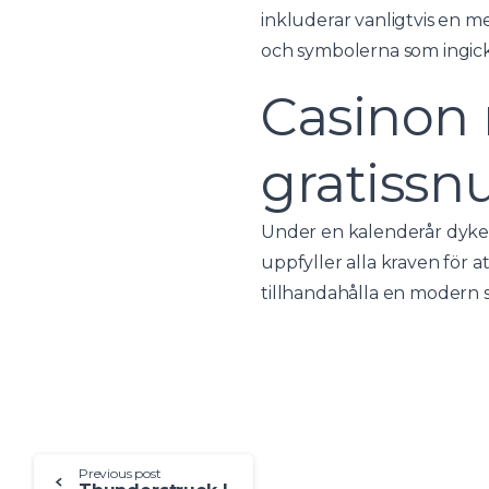
inkluderar vanligtvis en m
och symbolerna som ingick 
Casinon
gratissnu
Under en kalenderår dyker
uppfyller alla kraven för a
tillhandahålla en modern s
Previous post