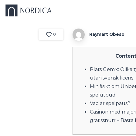
Raymart Obeso
0
Conten
Plats Gemix: Olika t
utan svensk licens
Min åsikt om Unibet
spelutbud
Vad är spelpaus?
Casinon med major
gratissnurr – Bästa 