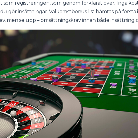
t som registreringen, som genom förklarat över. Inga ko
 du gör insättningar. Välkomstbonus list hämtas på första in
rav, men se upp – omsättningskrav innan både insättning o