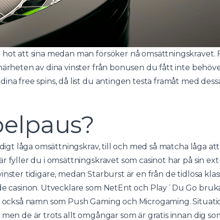
hot att sina medan man försöker nå omsättningskravet. Fr
närheten av dina vinster från bonusen du fått inte behöve
ina free spins, då list du antingen testa framåt med dess
pelpaus?
ldigt låga omsättningskrav, till och med så matcha låga at
 fyller du i omsättningskravet som casinot har på sin extr
nster tidigare, medan Starburst är en från de tidlösa klas
de casinon. Utvecklare som NetEnt och Play´Du Go brukar
ar också namn som Push Gaming och Microgaming. Situati
 men de är trots allt omgångar som är gratis innan dig s