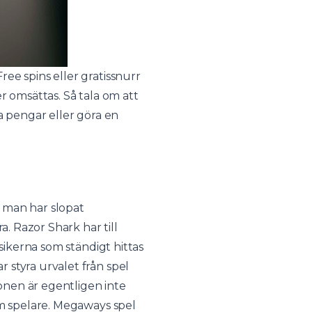
ee spins eller gratissnurr
r omsättas. Så tala om att
a pengar eller göra en
t man har slopat
a. Razor Shark har till
sikerna som ständigt hittas
 styra urvalet från spel
onen är egentligen inte
om spelare. Megaways spel