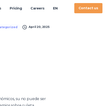
Contact us
s
Pricing
Careers
EN
April 20, 2025
ategorized
nómicos, su no puede ser
remios sobre ruleta