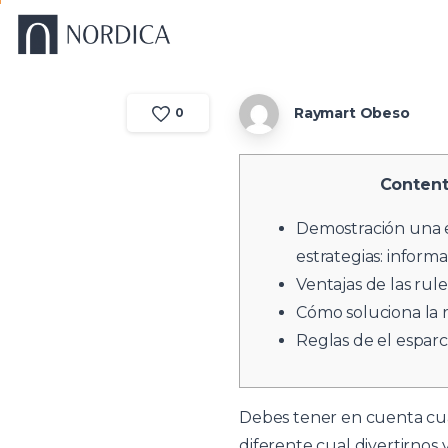
Raymart Obeso
0
Conten
Demostración una ef
estrategias: informa
Ventajas de las rul
Cómo soluciona la 
Reglas de el espar
Debes tener en cuenta cua
diferente cual divertirnos 