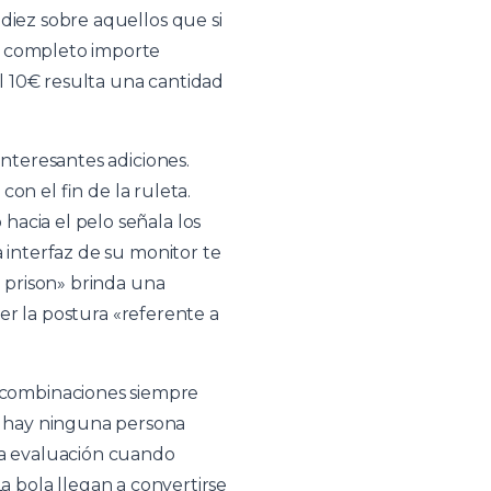
diez sobre aquellos que si
e completo importe
al 10€ resulta una cantidad
interesantes adiciones.
con el fin de la ruleta.
acia el pelo señala los
 interfaz de su monitor te
e prison» brinda una
der la postura «referente a
 combinaciones siempre
e hay ninguna persona
a evaluación cuando
a bola llegan a convertirse