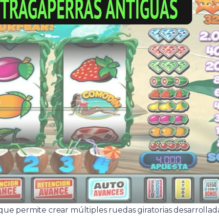
que permite crear múltiples ruedas giratorias desarrollad