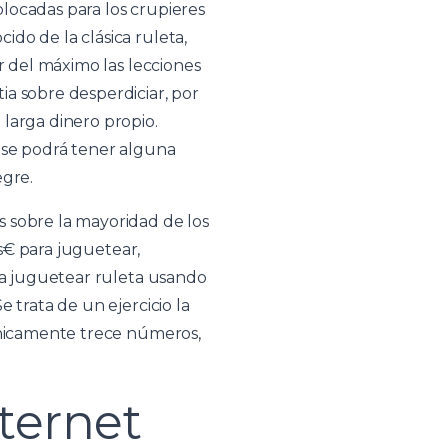
locadas para los crupieres
do de la clásica ruleta,
or del máximo las lecciones
a sobre desperdiciar, por
larga dinero propio.
 se podrá tener alguna
egre.
s sobre la mayoridad de los
os€ para juguetear,
ra juguetear ruleta usando
 trata de un ejercicio la
 únicamente trece números,
nternet