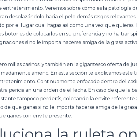
e entretenimiento. Veremos sobre cómo es la patologí­a d
ran desplazándolo hacia el pelo demás rasgos relevantes.
 por el lugar cual hagas así­ como una vez que quieras. In
tos botones de colocarlos en su preferencia y no ha transp
asignaciones si no le importa hacerse amiga de la grasa ac
ro millas casinos, y también en la gigantesco oferta de ju
emadamente ameno. En esta sección te explicamos este ti
 entretenimiento. Continuamente enfocado dentro del ca
a pericia an una orden de el fecha. En caso de que la bal
tante tampoco perderás, colocando la envite referente a 
aso de que ganas si no le importa hacerse amiga de la gras
ue ganes con envite presente.
uciona la ruleta on