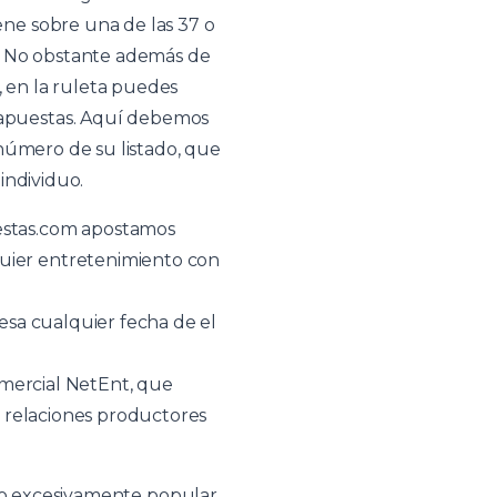
ene sobre una de las 37 o
ta. No obstante además de
 en la ruleta puedes
apuestas. Aquí debemos
l número de su listado, que
 individuo.
stas.com apostamos
uier entretenimiento con
sa cualquier fecha de el
omercial NetEnt, que
 relaciones productores
elo excesivamente popular