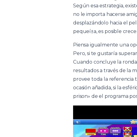
Según esa estrategia, exis
no le importa hacerse ami
desplazándolo hacia el pelo
pequeí±a, es posible crece
Piensa igualmente una opci
Pero, si te gustaría superar
Cuando concluye la rondall
resultados a través de la 
provee toda la referencia 
ocasión añadida, si la esfé
prison» de el programa pos