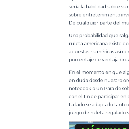
serí­a la habilidad sobre 
sobre entretenimiento invi
De cualquier parte del m
Una probabilidad que salga
ruleta americana existe do
apuestas numéricas así­ c
porcentaje de ventaja bre
En el momento en que algú
en duda desde nuestro ord
notebook o un Para de so
con el fin de participar en
La lado se adapta lo tanto
juego de ruleta regalado