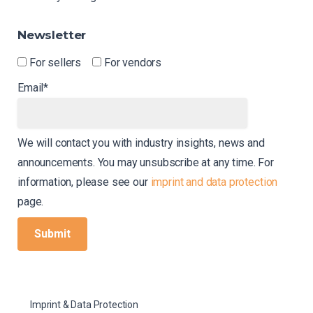
Newsletter
For sellers
For vendors
Email*
We will contact you with industry insights, news and
announcements. You may unsubscribe at any time. For
information, please see our
imprint and data protection
page.
Imprint & Data Protection