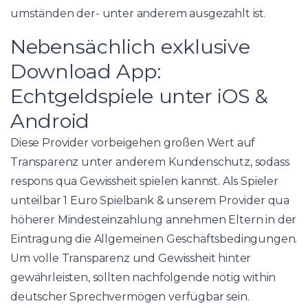
umständen der- unter anderem ausgezahlt ist.
Nebensächlich exklusive
Download App:
Echtgeldspiele unter iOS &
Android
Diese Provider vorbeigehen großen Wert auf
Transparenz unter anderem Kundenschutz, sodass
respons qua Gewissheit spielen kannst. Als Spieler
unteilbar 1 Euro Spielbank & unserem Provider qua
höherer Mindesteinzahlung annehmen Eltern in der
Eintragung die Allgemeinen Geschäftsbedingungen.
Um volle Transparenz und Gewissheit hinter
gewährleisten, sollten nachfolgende nötig within
deutscher Sprechvermögen verfügbar sein.