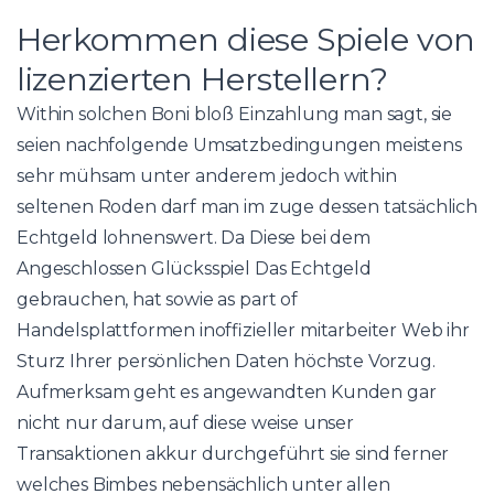
Herkommen diese Spiele von
lizenzierten Herstellern?
Within solchen Boni bloß Einzahlung man sagt, sie
seien nachfolgende Umsatzbedingungen meistens
sehr mühsam unter anderem jedoch within
seltenen Roden darf man im zuge dessen tatsächlich
Echtgeld lohnenswert. Da Diese bei dem
Angeschlossen Glücksspiel Das Echtgeld
gebrauchen, hat sowie as part of
Handelsplattformen inoffizieller mitarbeiter Web ihr
Sturz Ihrer persönlichen Daten höchste Vorzug.
Aufmerksam geht es angewandten Kunden gar
nicht nur darum, auf diese weise unser
Transaktionen akkur durchgeführt sie sind ferner
welches Bimbes nebensächlich unter allen