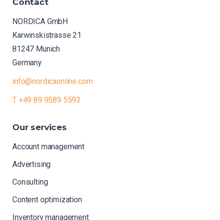
Contact
NORDICA GmbH
Karwinskistrasse 21
81247 Munich
Germany
info@nordicaonline.com
T +49 89 9589 5593
Our
services
Account management
Advertising
Consulting
Content optimization
Inventory management