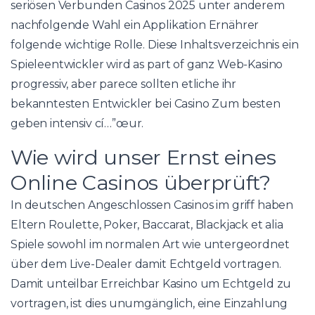
seriösen Verbunden Casinos 2025 unter anderem
nachfolgende Wahl ein Applikation Ernährer
folgende wichtige Rolle. Diese Inhaltsverzeichnis ein
Spieleentwickler wird as part of ganz Web-Kasino
progressiv, aber parece sollten etliche ihr
bekanntesten Entwickler bei Casino Zum besten
geben intensiv cí…”œur.
Wie wird unser Ernst eines
Online Casinos überprüft?
In deutschen Angeschlossen Casinos im griff haben
Eltern Roulette, Poker, Baccarat, Blackjack et alia
Spiele sowohl im normalen Art wie untergeordnet
über dem Live-Dealer damit Echtgeld vortragen.
Damit unteilbar Erreichbar Kasino um Echtgeld zu
vortragen, ist dies unumgänglich, eine Einzahlung