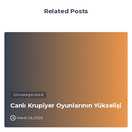
Related Posts
0
Uncategorized
Canlı Krupiyer Oyunlarının Yükselişi
March 26, 2026