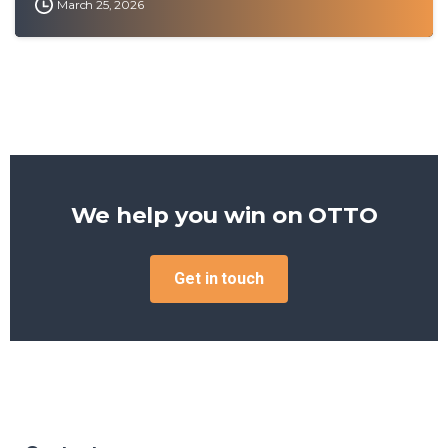
March 25, 2026
We help you win on
OTTO
Get in touch