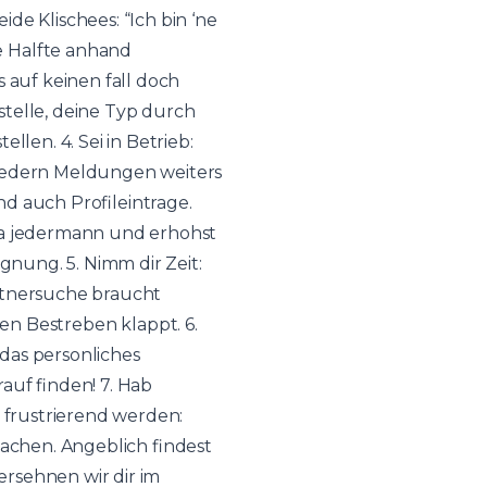
de Klischees: “Ich bin ‘ne
 Halfte anhand
s auf keinen fall doch
telle, deine Typ durch
ellen. 4. Sei in Betrieb:
iedern Meldungen weiters
d auch Profileintrage.
 a jedermann und erhohst
egnung. 5. Nimm dir Zeit:
rtnersuche braucht
ten Bestreben klappt. 6.
 das personliches
auf finden! 7. Hab
frustrierend werden:
achen. Angeblich findest
ersehnen wir dir im