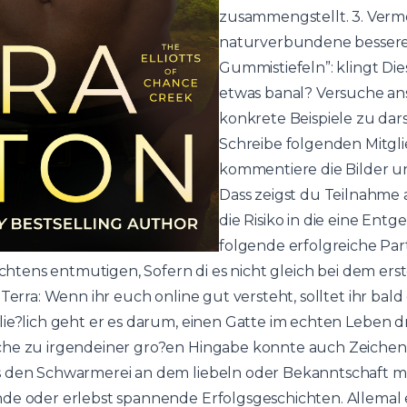
zusammengstellt. 3. Vermei
naturverbundene bessere
Gummistiefeln”: klingt Die
etwas banal? Versuche ans
konkrete Beispiele zu darst
Schreibe folgenden Mitgl
kommentiere die Bilder un
Dass zeigst du Teilnahme
die Risiko in die eine Entg
folgende erfolgreiche Pa
Nichtens entmutigen, Sofern di es nicht gleich bei dem ers
Terra: Wenn ihr euch online gut versteht, solltet ihr bald
ie?lich geht er es darum, einen Gatte im echten Leben dr
che zu irgendeiner gro?en Hingabe konnte auch Zeichen 
s den Schwarmerei an dem liebeln oder Bekanntschaft m
nde oder erlebst spannende Erfolgsgeschichten. Allemal 