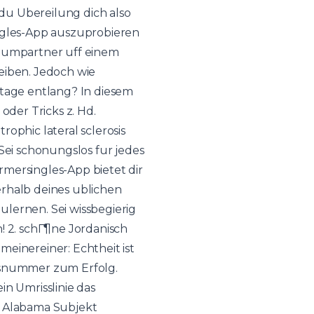
, du Ubereilung dich also
ingles-App auszuprobieren
raumpartner uff einem
eiben. Jedoch wie
utage entlang? In diesem
 oder Tricks z. Hd.
rophic lateral sclerosis
 Sei schonungslos fur jedes
mersingles-App bietet dir
rhalb deines ublichen
lernen. Sei wissbegierig
! 2.
schГ¶ne Jordanisch
meinereiner: Echtheit ist
onsnummer zum Erfolg.
in Umrisslinie das
r Alabama Subjekt