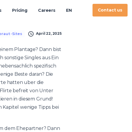
Contact us
s
Pricing
Careers
EN
April 22, 2025
raut -Sites
einem Plantage? Dann bist
 sonstige Singles aus Ein
nebensachlich spezifisch
jenige Beste daran? Die
rte hatten uber die
lirte befreit von Unter
ieren in diesem Grund!
n Kapitel wenige Tipps bei
dem dem Ehepartner? Dann