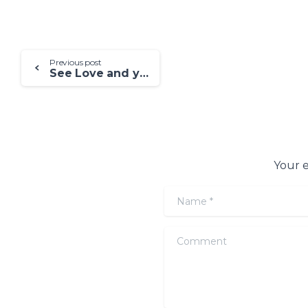
Previous post
See Love and you may Gains: Play Fantasy Date Slot Today!
Your e
Name
*
Comment