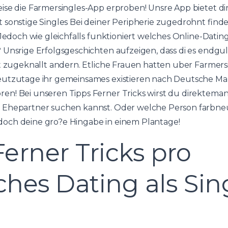
ise die Farmersingles-App erproben! Unsre App bietet d
 sonstige Singles Bei deiner Peripherie zugedrohnt finde
edoch wie gleichfalls funktioniert welches Online-Dating
Unsrige Erfolgsgeschichten aufzeigen, dass di es endgult
rt zugeknallt andern. Etliche Frauen hatten uber Farme
eutzutage ihr gemeinsames existieren nach Deutsche Ma
en! Bei unseren Tipps Ferner Tricks wirst du direktema
 Ehepartner suchen kannst. Oder welche Person farbneut
och deine gro?e Hingabe in einem Plantage!
Ferner Tricks pro
ches Dating als Sin