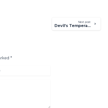
Next post
Devil’s Temperatures On the web Slot by the Booming Online game
arked *