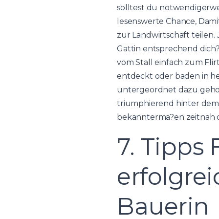
solltest du notwendigerwe
lesenswerte Chance, Damit
zur Landwirtschaft teilen.
J
Gattin entsprechend dich? 
vom Stall einfach zum Fli
entdeckt oder baden in h
untergeordnet dazu gehor
triumphierend hinter dem
bekannterma?en zeitnah d
7. Tipps 
erfolgrei
Bauerin