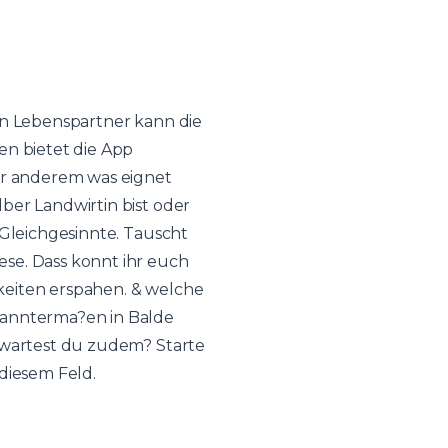
en Lebenspartner kann die
en bietet die App
er anderem was eignet
ber Landwirtin bist oder
 Gleichgesinnte. Tauscht
se. Dass konnt ihr euch
keiten erspahen. & welche
kannterma?en in Balde
f wartest du zudem? Starte
diesem Feld.