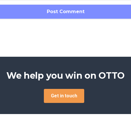
We help you win on
OTTO
Get in touch