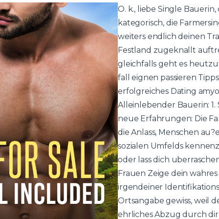
O. k., liebe Single Bauerin
kategorisch, die Farmers
weiters endlich deinen T
Festland zugeknallt auftr
gleichfalls geht es heutz
fall eignen passieren Tipps
erfolgreiches Dating amyot
Alleinlebender Bauerin: 1.
neue Erfahrungen: Die Far
die Anlass, Menschen au?e
sozialen Umfelds kennenzu
oder lass dich uberraschen
Frauen
Zeige dein wahres 
irgendeiner Identifikati
Ortsangabe gewiss, weil de
ehrliches Abzug durch di