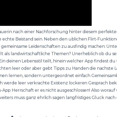
r Bauerin nach einer Nachforschung hinter diesem perfekt
e echte Beistand sein. Neben den ublichen Flirt-Funktion
, gemeinsame Leidenschaften zu ausfindig machen: Unt
lt als landwirtschaftliche Themen? Unerheblich ob du sel
in deinen Lebensstil teilt, hinein welcher App findest du
hten leer oder aber gebt Tipps zu Handen die nachste Le
kennen lernen, sondern untergeordnet einfach Gemeinsam
ch werde leer verkrachte Existenz lockeren Gesprach be
s-App Herrschaft er es nicht ausgeschlossen! Also worau
eiters muss ganz ehrlich sagen langfristiges Gluck nach 