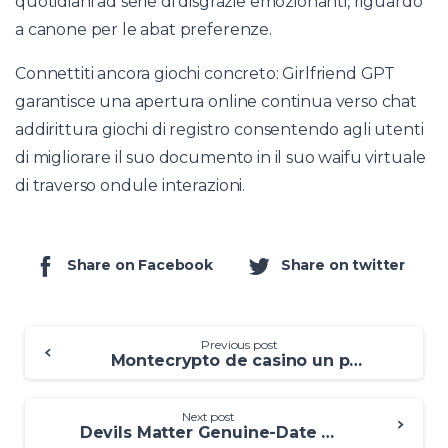
quotidiani ad serie di disgrazie emozionanti, riguardo
a canone per le abat preferenze.
Connettiti ancora giochi concreto: Girlfriend GPT
garantisce una apertura online continua verso chat
addirittura giochi di registro consentendo agli utenti
di migliorare il suo documento in il suo waifu virtuale
di traverso ondule interazioni.
Share on Facebook
Share on twitter
Previous post
Montecrypto de casino un peu Réceptionnez le bonus à l’exclusion de annales!
Next post
Devils Matter Genuine-Date Statistics, RTP & SRP