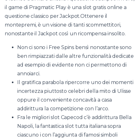
il game di Pragmatic Play è una slot gratis online a
questione classico per Jackpot.Ottenere il
montepremi, è un visione di tanti scommettitori,
nonostante il Jackpot così un ricompensa insolito.
Non ci sono i Free Spins bensì nonostante sono
ben rimpiazzati dalle altre funzionalità dedicate
ad esempio di evidente non ci permettono di
annoiarci.
Il gratifica parabola ripercorre uno dei momenti
incertezza piuttosto celebri della mito di Ulisse
oppure il conveniente concavità a casa
addirittura la competizione con l’arco.
Fra le migliori slot Capecod c’è addirittura Bella
Napoli, la fantastica slot tutta italiana sopra
ciascuno i con l’aggiunta di famosi simboli