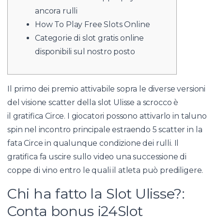
ancora rulli
How To Play Free Slots Online
Categorie di slot gratis online
disponibili sul nostro posto
Il primo dei premio attivabile sopra le diverse versioni
del visione scatter della slot Ulisse a scrocco è
il gratifica Circe. I giocatori possono attivarlo in taluno
spin nel incontro principale estraendo 5 scatter in la
fata Circe in qualunque condizione dei rulli.
Il
gratifica fa uscire sullo video una successione di
coppe di vino entro le quali il atleta può prediligere.
Chi ha fatto la Slot Ulisse?:
Conta bonus i24Slot