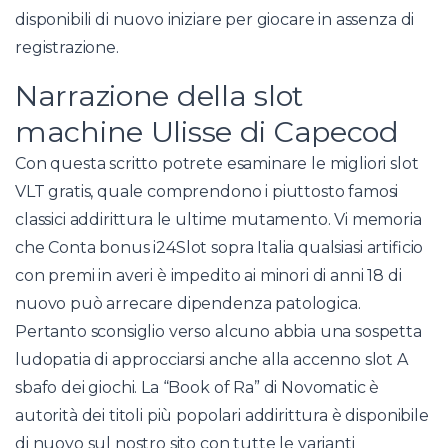
disponibili di nuovo iniziare per giocare in assenza di
registrazione.
Narrazione della slot
machine Ulisse di Capecod
Con questa scritto potrete esaminare le migliori slot
VLT gratis, quale comprendono i piuttosto famosi
classici addirittura le ultime mutamento. Vi memoria
che
Conta bonus i24Slot
sopra Italia qualsiasi artificio
con premi in averi è impedito ai minori di anni 18 di
nuovo può arrecare dipendenza patologica.
Pertanto sconsiglio verso alcuno abbia una sospetta
ludopatia di approcciarsi anche alla accenno slot A
sbafo dei giochi. La “Book of Ra” di Novomatic è
autorità dei titoli più popolari addirittura è disponibile
di nuovo sul nostro sito con tutte le varianti