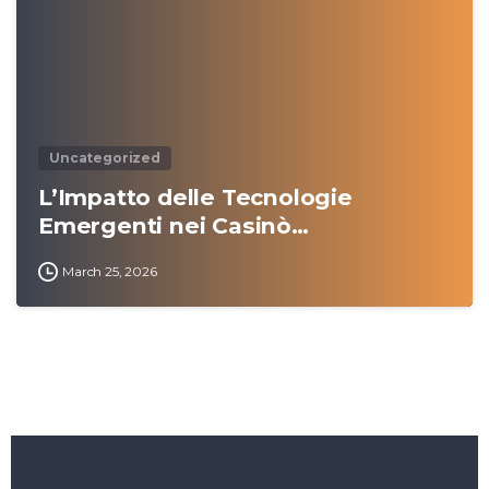
Uncategorized
L’Impatto delle Tecnologie
Emergenti nei Casinò…
March 25, 2026