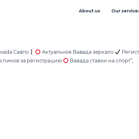
About us
Our service
ada Casino 】
Актуальное Вавада зеркало
Регист
спинов за регистрацию
Вавада ставки на спорт”,