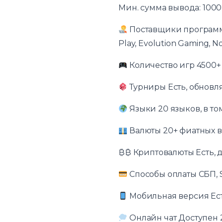
Мин. сумма вывода: 100
Поставщики программн
Play, Evolution Gaming, N
Количество игр 4500+
Турниры Есть, обновл
Языки 20 языков, в то
Валюты 20+ фиатных в
₿₿ Криптовалюты Есть, 
Способы оплаты СБП, Sb
Мобильная версия Ест
Онлайн чат Доступен 