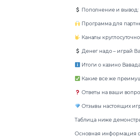
Пополнение и вывод: в
Программа для партн
Каналы круглосуточн
Денег надо – играй В
Итоги о казино Вавад
Какие все же преимуще
Ответы на ваши вопр
Отзывы настоящих иг
Таблица ниже демонстри
Основная информация о