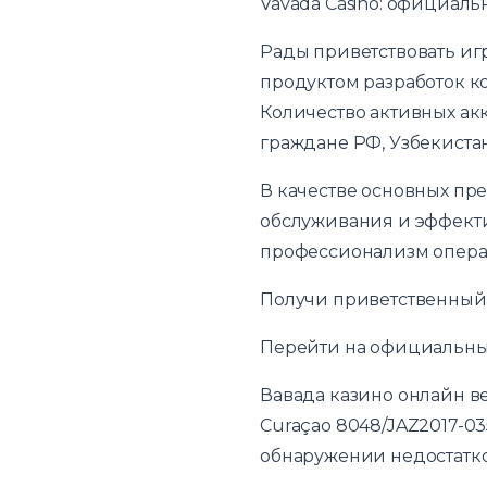
Vavada Casino: официаль
Рады приветствовать иг
продуктом разработок ко
Количество активных ак
граждане РФ, Узбекистан
В качестве основных пр
обслуживания и эффекти
профессионализм операт
Получи приветственный бо
Перейти на официальны
Вавада казино онлайн в
Curaçao 8048/JAZ2017-0
обнаружении недостатк