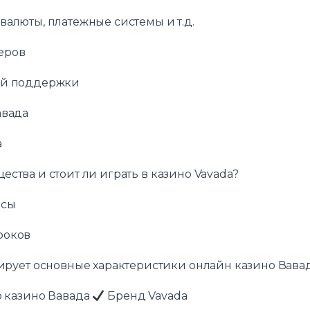
алюты, платежные системы и т.д.
еров
ой поддержки
авада
а
ства и стоит ли играть в казино Vavada?
осы
роков
рует основные характеристики онлайн казино Вавад
 казино Вавада
Бренд Vavada