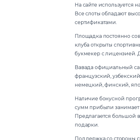
На сайте используется 
Все слоты обладают выс
сертификатами.
Площадка постоянно сов
клуба открыты спортивн
букмекер с лицензией. 
Вавада официальный сай
французский, узбекский
немецкий, финский, япо
Наличие бонусной прог
сумм прибыли занимает 
Предлагается большой в
подарки.
Поддержка со стороны с