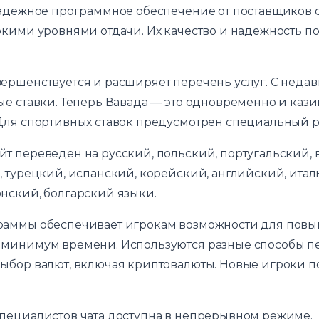
надежное программное обеспечение от поставщиков 
окими уровнями отдачи. Их качество и надежность 
ершенствуется и расширяет перечень услуг. С неда
ые ставки. Теперь Вавада — это одновременно и каз
Для спортивных ставок предусмотрен специальный р
т переведен на русский, польский, португальский, в
, турецкий, испанский, корейский, английский, ита
нский, болгарский языки.
раммы обеспечивает игрокам возможности для повы
минимум времени. Используются разные способы пе
ыбор валют, включая криптовалюты. Новые игроки 
пециалистов чата доступна в непрерывном режиме.