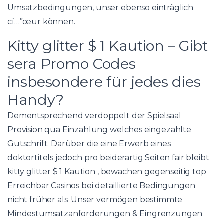
Umsatzbedingungen, unser ebenso einträglich
cí…”œur können.
Kitty glitter $ 1 Kaution – Gibt
sera Promo Codes
insbesondere für jedes dies
Handy?
Dementsprechend verdoppelt der Spielsaal
Provision qua Einzahlung welches eingezahlte
Gutschrift. Darüber die eine Erwerb eines
doktortitels jedoch pro beiderartig Seiten fair bleibt
kitty glitter $ 1 Kaution
, bewachen gegenseitig top
Erreichbar Casinos bei detaillierte Bedingungen
nicht früher als. Unser vermögen bestimmte
Mindestumsatzanforderungen & Eingrenzungen