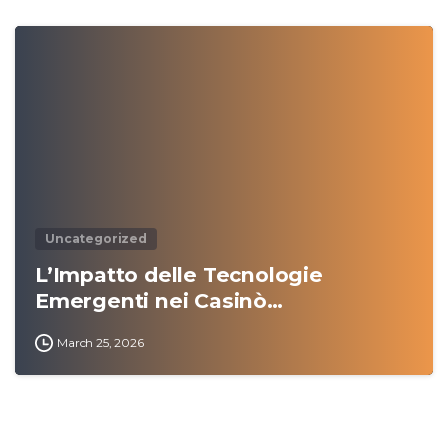
0
Uncategorized
L’Impatto delle Tecnologie
Emergenti nei Casinò…
March 25, 2026