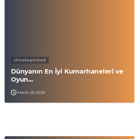
0
Uncategorized
Dünyanın En İyi Kumarhaneleri ve
Oyun…
March 26, 2026