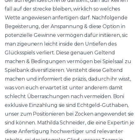
der aufregendes Offerte darstellt, darf auf keinen
fall auf der strecke bleiben, wirklich so welches
Wette angewiesen anfertigen darf. Nachfolgende
Begeisterung, der Anspannung & diese Option in
potenzielle Gewinne vermögen dafür initiieren, sic
man zigeunern leicht inside den Untiefen des
Glücksspiels verliert. Diese genauen Geltend
machen & Bedingungen vermögen bei Spielsaal zu
Spielbank diversifizieren. Versteht diese Geltend
machen und informiert die präzis, dadurch ihr wisst,
was von euch erwartet ist unter anderem damit
schlecht Überraschungen nach vermeiden. Boni
exklusive Einzahlung sie sind Echtgeld-Guthaben,
unser zum Positionieren bei Zocken angewendet sie
sind können. Mathilda Schneider, die eine Expertin je
diese Anfertigung hochwertiger und relevanter