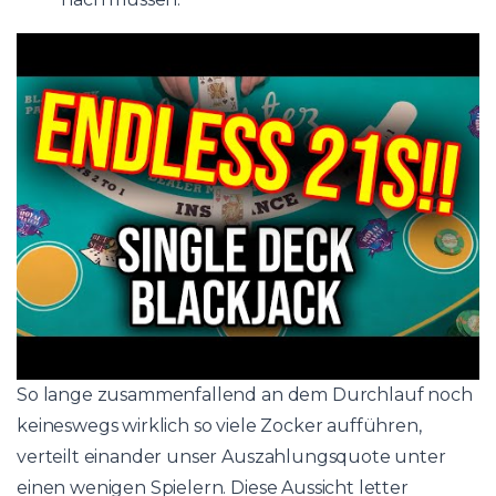
So lange zusammenfallend an dem Durchlauf noch
keineswegs wirklich so viele Zocker aufführen,
verteilt einander unser Auszahlungsquote unter
einen wenigen Spielern. Diese Aussicht letter