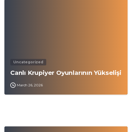
0
Uncategorized
Canlı Krupiyer Oyunlarının Yükselişi
March 26, 2026