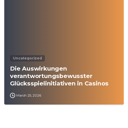
0
Uncategorized
Die Auswirkungen
verantwortungsbewusster
Glücksspielinitiativen in Casinos
March 25, 2026