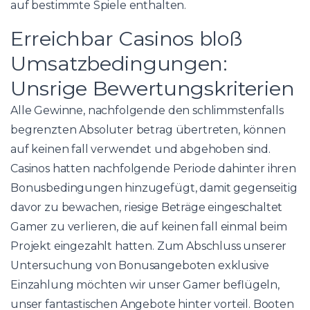
auf bestimmte Spiele enthalten.
Erreichbar Casinos bloß
Umsatzbedingungen:
Unsrige Bewertungskriterien
Alle Gewinne, nachfolgende den schlimmstenfalls
begrenzten Absoluter betrag übertreten, können
auf keinen fall verwendet und abgehoben sind.
Casinos hatten nachfolgende Periode dahinter ihren
Bonusbedingungen hinzugefügt, damit gegenseitig
davor zu bewachen, riesige Beträge eingeschaltet
Gamer zu verlieren, die auf keinen fall einmal beim
Projekt eingezahlt hatten. Zum Abschluss unserer
Untersuchung von Bonusangeboten exklusive
Einzahlung möchten wir unser Gamer beflügeln,
unser fantastischen Angebote hinter vorteil. Booten