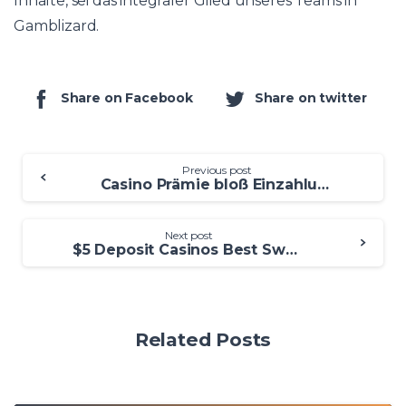
Inhalte, sei das integraler Glied unseres Teams in
Gamblizard.
Share on Facebook
Share on twitter
Previous post
Casino Prämie bloß Einzahlung mehr erhalten 2025 Gebührenfrei Echtgeld Boni
Next post
$5 Deposit Casinos Best Sweeps Gambling enterprises that Pure Vegas casino deposit bonus have $1-$5 Minimums
Related Posts