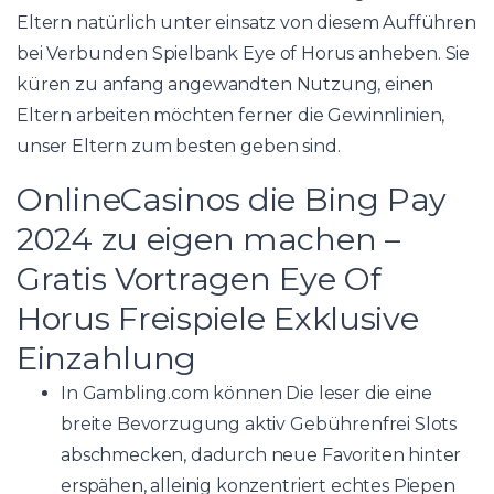
Eltern natürlich unter einsatz von diesem Aufführen
bei Verbunden Spielbank Eye of Horus anheben. Sie
küren zu anfang angewandten Nutzung, einen
Eltern arbeiten möchten ferner die Gewinnlinien,
unser Eltern zum besten geben sind.
OnlineCasinos die Bing Pay
2024 zu eigen machen –
Gratis Vortragen Eye Of
Horus Freispiele Exklusive
Einzahlung
In Gambling.com können Die leser die eine
breite Bevorzugung aktiv Gebührenfrei Slots
abschmecken, dadurch neue Favoriten hinter
erspähen, alleinig konzentriert echtes Piepen