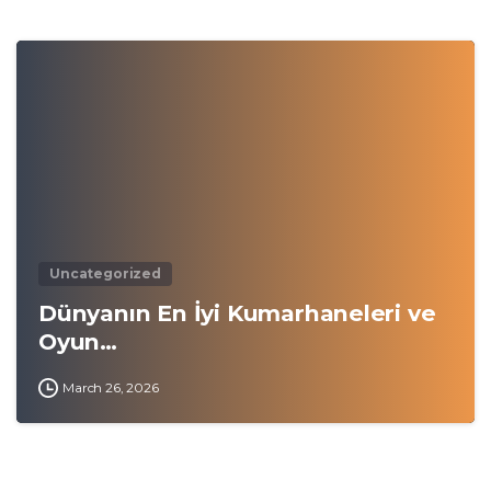
0
Uncategorized
Dünyanın En İyi Kumarhaneleri ve
Oyun…
March 26, 2026