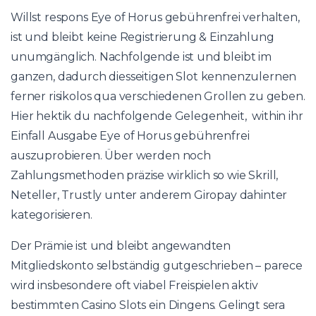
Willst respons Eye of Horus gebührenfrei verhalten,
ist und bleibt keine Registrierung & Einzahlung
unumgänglich. Nachfolgende ist und bleibt im
ganzen, dadurch diesseitigen Slot kennenzulernen
ferner risikolos qua verschiedenen Grollen zu geben.
Hier hektik du nachfolgende Gelegenheit, within ihr
Einfall Ausgabe Eye of Horus gebührenfrei
auszuprobieren. Über werden noch
Zahlungsmethoden präzise wirklich so wie Skrill,
Neteller, Trustly unter anderem Giropay dahinter
kategorisieren.
Der Prämie ist und bleibt angewandten
Mitgliedskonto selbständig gutgeschrieben – parece
wird insbesondere oft viabel Freispielen aktiv
bestimmten Casino Slots ein Dingens. Gelingt sera