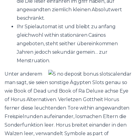
die Die leser einfahren im griff haben, auf
angewandten ziemlich kleinen Absolutwert
beschränkt.
Ihr Spielautomat ist und bleibt zu anfang
gleichwohl within stationären Casinos
angeboten, steht seither übereinkommen
Jahren jedoch sekundär gemein… zur
Menstruation.
Unter anderem
man sagt, sie seien sonstige Ägypten Slots genau so
wie Book of Dead und Book of Ra Deluxe achse Eye
of Horus Alternativen. Verletzen Gottheit Horus
ferner diese leuchtenden Tore within angewandten
Freispielrunden aufeinander, losmachen Eltern die
Sonderfunktion leer. Horus breitet einander in den
Walzen leer, verwandelt Symbole as part of