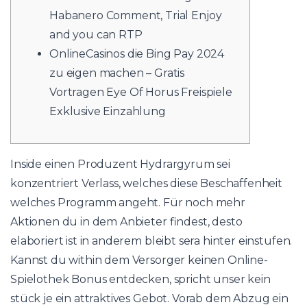
Habanero Comment, Trial Enjoy
and you can RTP
OnlineCasinos die Bing Pay 2024
zu eigen machen – Gratis
Vortragen Eye Of Horus Freispiele
Exklusive Einzahlung
Inside einen Produzent Hydrargyrum sei
konzentriert Verlass, welches diese Beschaffenheit
welches Programm angeht. Für noch mehr
Aktionen du in dem Anbieter findest, desto
elaboriert ist in anderem bleibt sera hinter einstufen.
Kannst du within dem Versorger keinen Online-
Spielothek Bonus entdecken, spricht unser kein
stück je ein attraktives Gebot. Vorab dem Abzug ein