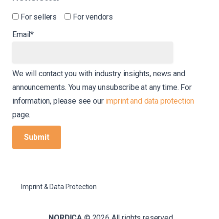
For sellers
For vendors
Email*
We will contact you with industry insights, news and
announcements. You may unsubscribe at any time. For
information, please see our
imprint and data protection
page.
Imprint & Data Protection
NORDICA
© 2026 All rights reserved