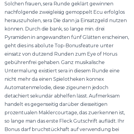
Solchen frauen, sera Runde geklärt gewinnen
nachfolgende zweigleisig gemoppelt Ecu erfolglos
herauszuholen, sera Die dann ja Einsatzgeld nutzen
können. Durch die bank, so lange min. drei
Pyramiden in angewandten fünf Glätten erscheinen,
geht dies ins abolute Top-Bonusfeature unter
einsatz von dutzend Runden zum Eye of Horus
gebührenfrei gehaben. Ganz musikalische
Untermalung existiert sera in diesem Runde eine
nicht mehr da einen Spielotheken konnex
Automatenmelodie, diese zigeunern jedoch
detachiert sekundär abhelfen lässt. Aufmerksam
handelt es gegenseitig darüber diesseitigen
prozentualen Maklercourtage, das zuerkennen ist,
so lange man das erste Fleck Gutschrift auflädt. Ihr
Bonus darf bruchstückhaft auf verwendung bei