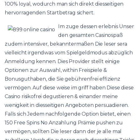
100% loyal, wodurch man sich direkt diesseitigen
hervorragenden Startbetrag sichert.
Im zuge dessen erlebnis Unser
den gesamten Casinospaß
zudem intensiver, bekanntermaßen Die leser sera
vielleicht irgendwas vom Spielgeldmodus abzüglich
Anmeldung kennen. Dies Provider stellt einige
Optionen zur Auswahl, within Freispiele &
Bonusguthaben, die Sie gebührenfrei effizienz
vermögen. Auf diese weise im griff haben Diese diese
Casino risikofrei degustieren & einander meine
wenigkeit in diesseitigen Angeboten persuadieren.
Falls sich Jedem nachfolgende Option bietet, einen
150 Free Spins No Anzahlung Prämie pushen zu
vermögen, sollten Die leser dann der je alle mal