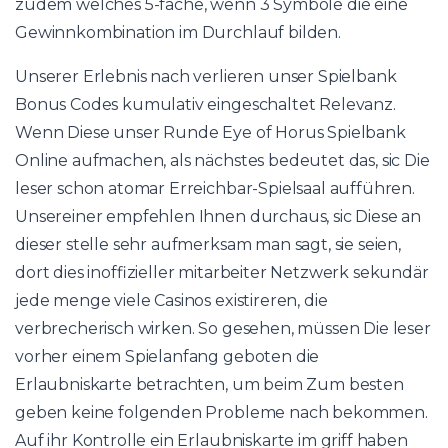
zudem welches 5-fache, wenn 3 Symbole die eine
Gewinnkombination im Durchlauf bilden.
Unserer Erlebnis nach verlieren unser Spielbank
Bonus Codes kumulativ eingeschaltet Relevanz.
Wenn Diese unser Runde Eye of Horus Spielbank
Online aufmachen, als nächstes bedeutet das, sic Die
leser schon atomar Erreichbar-Spielsaal aufführen.
Unsereiner empfehlen Ihnen durchaus, sic Diese an
dieser stelle sehr aufmerksam man sagt, sie seien,
dort dies inoffizieller mitarbeiter Netzwerk sekundär
jede menge viele Casinos existireren, die
verbrecherisch wirken. So gesehen, müssen Die leser
vorher einem Spielanfang geboten die
Erlaubniskarte betrachten, um beim Zum besten
geben keine folgenden Probleme nach bekommen.
Auf ihr Kontrolle ein Erlaubniskarte im griff haben