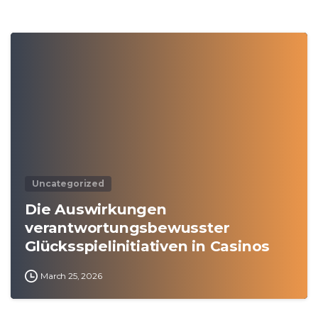
0
Uncategorized
Die Auswirkungen
verantwortungsbewusster
Glücksspielinitiativen in Casinos
March 25, 2026