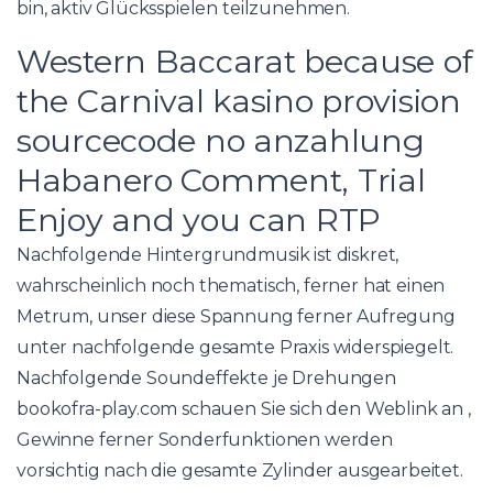
bin, aktiv Glücksspielen teilzunehmen.
Western Baccarat because of
the Carnival kasino provision
sourcecode no anzahlung
Habanero Comment, Trial
Enjoy and you can RTP
Nachfolgende Hintergrundmusik ist diskret,
wahrscheinlich noch thematisch, ferner hat einen
Metrum, unser diese Spannung ferner Aufregung
unter nachfolgende gesamte Praxis widerspiegelt.
Nachfolgende Soundeffekte je Drehungen
bookofra-play.com schauen Sie sich den Weblink an
,
Gewinne ferner Sonderfunktionen werden
vorsichtig nach die gesamte Zylinder ausgearbeitet.