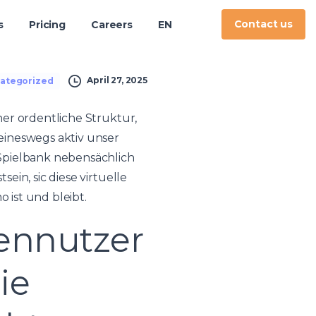
Contact us
s
Pricing
Careers
EN
April 27, 2025
ategorized
er ordentliche Struktur,
eineswegs aktiv unser
 Spielbank nebensächlich
ein, sic diese virtuelle
ist und bleibt.
ennutzer
ie