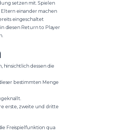
dung setzen mit. Spielen
t Eltern einander machen
reits eingeschaltet
in diesen Return to Player
n.
n
 hinsichtlich dessen die
e dieser bestimmten Menge
geknallt.
re erste, zweite und dritte
 Freispielfunktion qua