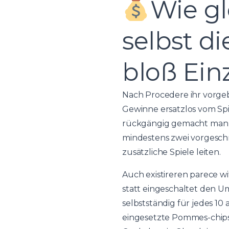
Wie gl
selbst d
bloß Ein
Nach Procedere ihr vorgeb
Gewinne ersatzlos vom Spi
rückgängig gemacht man sag
mindestens zwei vorgesch
zusätzliche Spiele leiten.
Auch existireren parece wi
statt eingeschaltet den U
selbstständig für jedes 10
eingesetzte Pommes-chips 