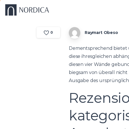
Raymart Obeso
0
Dementsprechend bietet un
diese ihresgleichen abhän
diesen vier Wände gebunde
biegsam von überall nicht
Ausgabe des ursprüngliche
Rezensio
kategoris