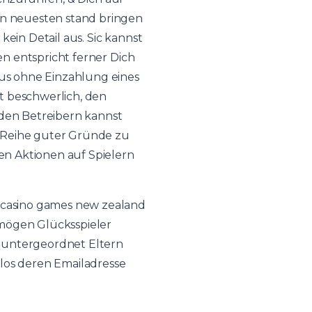
n neuesten stand bringen
in Detail aus. Sic kannst
n entspricht ferner Dich
us ohne Einzahlung eines
t beschwerlich, den
den Betreibern kannst
e Reihe guter Gründe zu
en Aktionen auf Spielern
rmögen Glücksspieler
d untergeordnet Eltern
slos deren Emailadresse