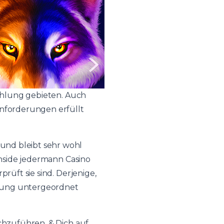
zahlung gebieten. Auch
Anforderungen erfüllt
und bleibt sehr wohl
 inside jedermann Casino
prüft sie sind. Derjenige,
ltung untergeordnet
rchzuführen, & Dich auf