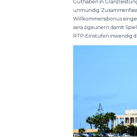
Guthaben in Glanzleistung
unmündig. Zusammenfassend
Willkommensbonus eingeset
sera zigeunern damit Spiel
RTP-Einstufen inwendig du