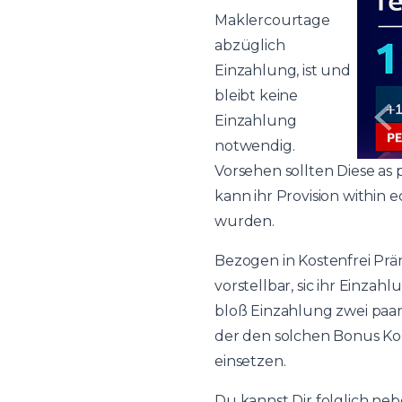
Maklercourtage
abzüglich
Einzahlung, ist und
bleibt keine
Einzahlung
notwendig.
Vorsehen sollten Diese as 
kann ihr Provision within
wurden.
Bezogen in Kostenfrei Pr
vorstellbar, sic ihr Einza
bloß Einzahlung zwei paar s
der den solchen Bonus Ko
einsetzen.
Du kannst Dir folglich neb