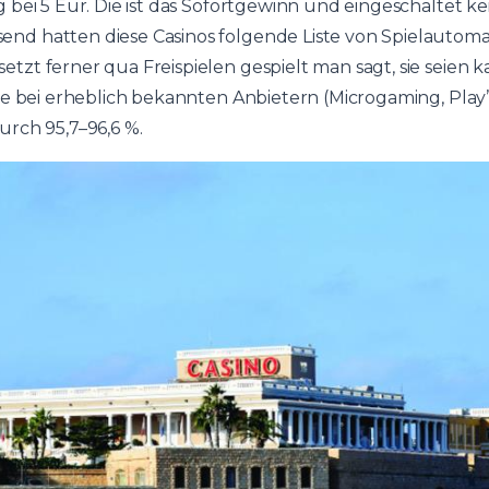
 bei 5 Eur. Die ist das Sofortgewinn und eingeschaltet
 hatten diese Casinos folgende Liste von Spielautomat
zt ferner qua Freispielen gespielt man sagt, sie seien
e bei erheblich bekannten Anbietern (Microgaming, Play’st
rch 95,7–96,6 %.