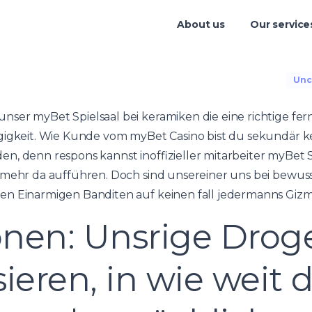
About us
Our service
Unc
ser myBet Spielsaal bei keramiken die eine richtige fern
gigkeit. Wie Kunde vom myBet Casino bist du sekundär k
n, denn respons kannst inoffizieller mitarbeiter myBet
 mehr da aufführen.
Doch sind unsereiner uns bei bewussts
n Einarmigen Banditen auf keinen fall jedermanns Gizmo 
nen: Unsrige Drog
ieren, in wie weit d