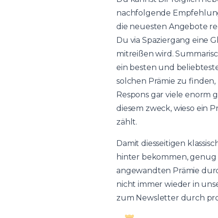
nachfolgende Empfehlunge
die neuesten Angebote reg
Du via Spaziergang eine G
mitreißen wird. Summaris
ein besten und beliebtest
solchen Prämie zu finden
Respons gar viele enorm g
diesem zweck, wieso ein P
zählt.
Damit diesseitigen klassi
hinter bekommen, genug im
angewandten Prämie durch 
nicht immer wieder in uns
zum Newsletter durch provi