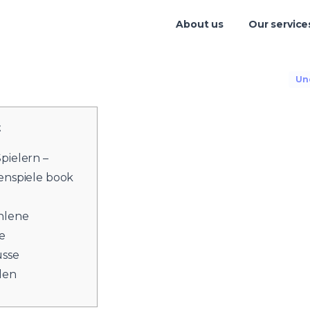
About us
Our service
Un
t
pielern –
enspiele book
hlene
e
üsse
len