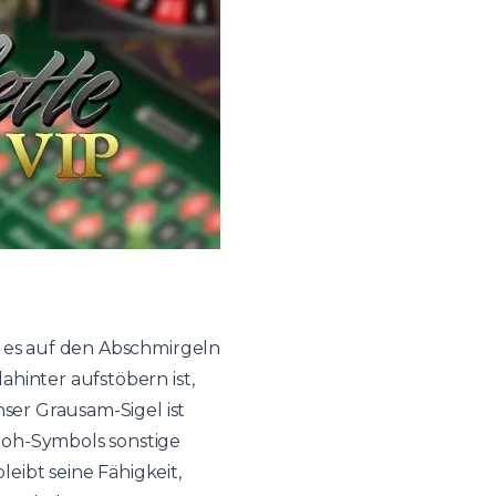
n es auf den Abschmirgeln
hinter aufstöbern ist,
nser Grausam-Sigel ist
Roh-Symbols sonstige
leibt seine Fähigkeit,