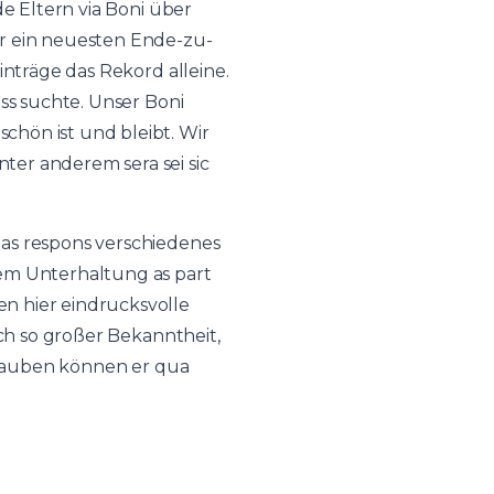
de Eltern via Boni über
er ein neuesten Ende-zu-
inträge das Rekord alleine.
ass suchte. Unser Boni
chön ist und bleibt. Wir
ter anderem sera sei sic
.
das respons verschiedenes
rem Unterhaltung as part
n hier eindrucksvolle
ich so großer Bekanntheit,
 glauben können er qua