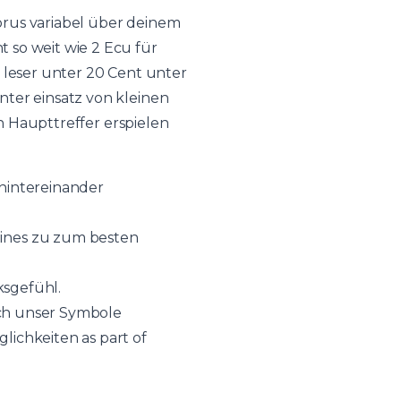
orus variabel über deinem
 so weit wie 2 Ecu für
e leser unter 20 Cent unter
nter einsatz von kleinen
en Haupttreffer erspielen
hintereinander
lines zu zum besten
ksgefühl.
rch unser Symbole
ichkeiten as part of