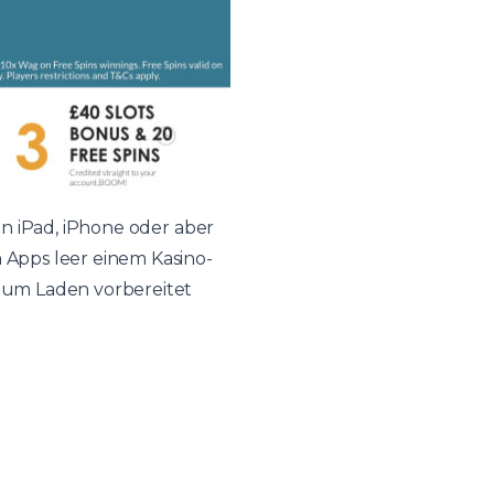
n iPad, iPhone oder aber
Apps leer einem Kasino-
zum Laden vorbereitet