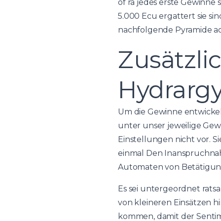
of ra
jedes erste Gewinne 
5.000 Ecu ergattert sie si
nachfolgende Pyramide a
Zusätzli
Hydrarg
Um die Gewinne entwickel
unter unser jeweilige Gew
Einstellungen nicht vor. 
einmal Den Inanspruchnahm
Automaten von Betätigung 
Es sei untergeordnet ratsa
von kleineren Einsätzen hi
kommen, damit der Sentim