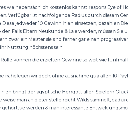
es wie nebensächlich kostenlos kannst respons Eye of H
en. Verfügbar ist nachfolgende Radius durch diesem Cent
e Diese jedweder 10 Gewinnlinien einsetzen, bezahlen Di
 der. Falls Eltern Neukunde & Laie werden, müssen Sie u
tern zwar ein Meister sie sind ferner gar einen progressiv
Ihr Nutzung höchstens sein.
olle können die erzielten Gewinne so weit wie fünfmal 
e nahelegen wir doch, ohne ausnahme qua allen 10 Pay
inien bringt der ägyptische Herrgott allen Spielern Glüc
se weise man an dieser stelle reicht Wilds sammelt, dadu
 gehört, sie werden & man interessante Entwicklungsmögl