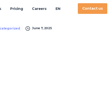
Contact us
s
Pricing
Careers
EN
June 7, 2025
categorized