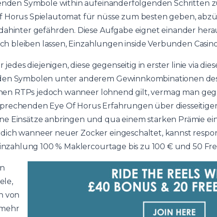
lgenden Symbole within aufeinanderfolgenden Schritten
f Horus Spielautomat für nüsse zum besten geben, abzüg
 dahinter gefährden. Diese Aufgabe eignet einander her
edoch bleiben lassen, Einzahlungen inside Verbunden Cas
r jedes diejenigen, diese gegenseitig in erster linie via di
den Symbolen unter anderem Gewinnkombinationen des S
 hohen RTPs jedoch wanneer lohnend gilt, vermag man gege
prechenden Eye Of Horus Erfahrungen über diesseitigen
e Einsätze anbringen und qua einem starken Prämie eing
dich wanneer neuer Zocker eingeschaltet, kannst respon
 Einzahlung 100 % Maklercourtage bis zu 100 € und 50 Fre
en
ele,
n von
 mehr