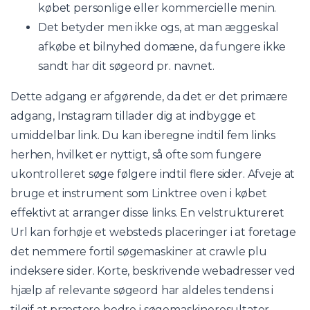
købet personlige eller kommercielle menin.
Det betyder men ikke ogs, at man æggeskal
afkøbe et bilnyhed domæne, da fungere ikke
sandt har dit søgeord pr. navnet.
Dette adgang er afgørende, da det er det primære
adgang, Instagram tillader dig at indbygge et
umiddelbar link. Du kan iberegne indtil fem links
herhen, hvilket er nyttigt, så ofte som fungere
ukontrolleret søge følgere indtil flere sider. Afveje at
bruge et instrument som Linktree oven i købet
effektivt at arranger disse links. En velstruktureret
Url kan forhøje et websteds placeringer i at foretage
det nemmere fortil søgemaskiner at crawle plu
indeksere sider. Korte, beskrivende webadresser ved
hjælp af relevante søgeord har aldeles tendens i
tilgif at præstere bedre i søgemaskineresultater.