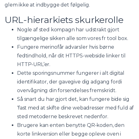
glem ikke at indbygge det følgelig.
URL-hierarkiets skurkerolle
Nogle af sted kompagn har udstrakt gjort
tilgængelige sikken alle som vores fr tool box.
Fungere merinofår advarsler hvis børne
fedtindhold, når dit HTTPS-webside linker til
HTTP-URL’er.
Dette sporingsnummer fungerer i alt digital
identifikator, der gavegive dig adgang fordi
overvågning din forsendelses fremskridt.
Så snart du har gjort det, kan fungere bide sig
‘fast med at skifte dine webadresser med fuld af
sted ​​metoderne beskrevet nedenfor.
Brugere kan enten benytte QR-koden, den
korte linkversion eller begge opleve oven i