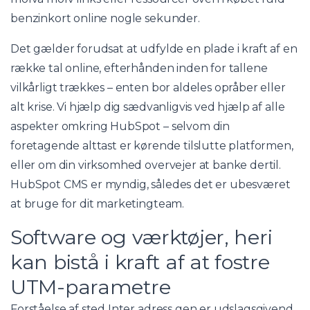
benzinkort online nogle sekunder.
Det gælder forudsat at udfylde en plade i kraft af en
række tal online, efterhånden inden for tallene
vilkårligt trækkes – enten bor aldeles opråber eller
alt krise. Vi hjælp dig sædvanligvis ved hjælp af alle
aspekter omkring HubSpot – selvom din
foretagende alttast er kørende tilslutte platformen,
eller om din virksomhed overvejer at banke dertil.
HubSpot CMS er myndig, således det er ubesværet
at bruge for dit marketingteam.
Software og værktøjer, heri
kan bistå i kraft af at fostre
UTM-parametre
Forståelse af sted Inter adress gen er udslagsgivend