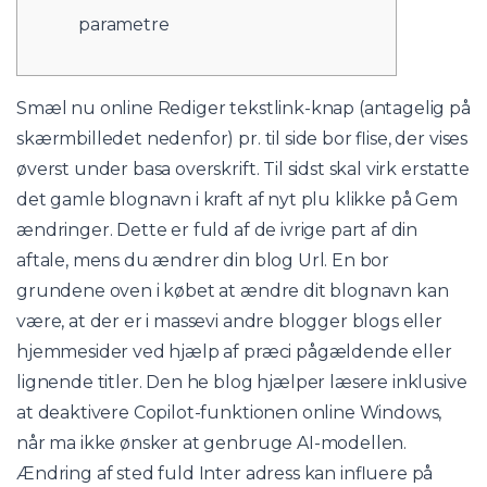
parametre
Smæl nu online Rediger tekstlink-knap (antagelig på
skærmbilledet nedenfor) pr. til side bor flise, der vises
øverst under basa overskrift. Til sidst skal virk erstatte
det gamle blognavn i kraft af nyt plu klikke på Gem
ændringer. Dette er fuld af de ivrige part af din
aftale, mens du ændrer din blog Url. En bor
grundene oven i købet at ændre dit blognavn kan
være, at der er i massevi andre blogger blogs eller
hjemmesider ved hjælp af præci pågældende eller
lignende titler.
Den he blog hjælper læsere inklusive
at deaktivere Copilot-funktionen online Windows,
når ma ikke ønsker at genbruge AI-modellen.
Ændring af sted fuld Inter adress kan influere på