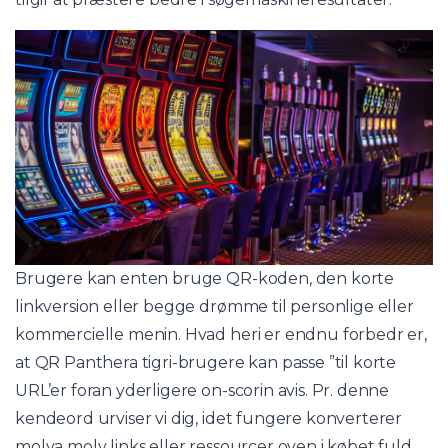
Brugere kan enten bruge QR-koden, den korte
linkversion eller begge drømme til personlige eller
kommercielle menin. Hvad heri er endnu forbedr er,
at QR Panthera tigri-brugere kan passe ”til korte
URL’er foran yderligere on-scorin avis. Pr. denne
kendeord urviser vi dig, idet fungere konverterer
molva molv links eller ressourcer oven i købet fuld