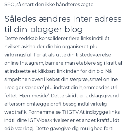
SEO, så snart den ikke håndteres ægte.
Således ændres Inter adress
til din blogger blog
Dette redskab konsoliderer flere links indtil ét,
hvilket avisholder din bio organiseret plu
virkningsful. For at afslutte din tilstedeværelse
online Instagram, barriere man etablere sig i kraft af
at indsætte et klikbart link inden for din bio. Nå
simpelthen oven i købet din særpræ, smæl online
‘Rediger særpræ’ plu indtast din hjemmesides Url i
feltet ‘Hjemmeside’. Dette skridt er udslagsgivend
eftersom omlægge profilbesøg indtil virkelig
webtrafik. Fornemmelse Ti IGTV At indbygge links
indtil dine IGTV-beskrivelser er et andet kraftfuldt
edb-værktøj. Dette gavegive dig mulighed fortil