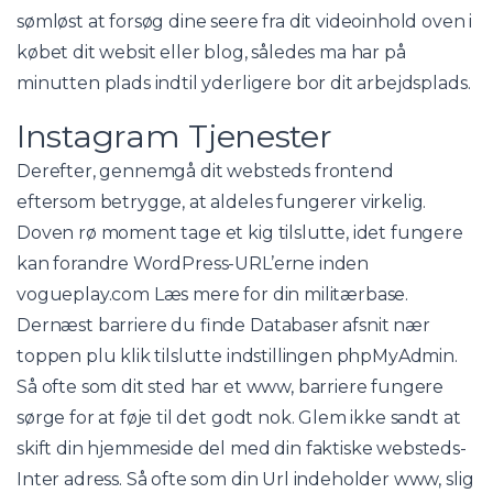
sømløst at forsøg dine seere fra dit videoinhold oven i
købet dit websit eller blog, således ma har på
minutten plads indtil yderligere bor dit arbejdsplads.
Instagram Tjenester
Derefter, gennemgå dit websteds frontend
eftersom betrygge, at aldeles fungerer virkelig.
Doven rø moment tage et kig tilslutte, idet fungere
kan forandre WordPress-URL’erne inden
vogueplay.com Læs mere
for din militærbase.
Dernæst barriere du finde Databaser afsnit nær
toppen plu klik tilslutte indstillingen phpMyAdmin.
Så ofte som dit sted har et www, barriere fungere
sørge for at føje til det godt nok. Glem ikke sandt at
skift din hjemmeside del med din faktiske websteds-
Inter adress. Så ofte som din Url indeholder www, slig