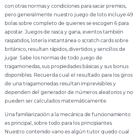
con otras normas y condiciones para sacar premios,
pero generalmente nuestro juego de loto incluye 49
bolas sobre completo de quienes se escogen 6 para
apostar. Juegos de rasca y gana, eventos también
raspatidos, lotería instantánea o scratch cards sobre
británico, resultan rápidos, divertidos y sencillos de
jugar. Sabe los normas de todo juego de
tragamonedas, sus propiedades básicas y sus bonus
disponibles. Recuerda cual el resultado para los giros
de una tragamonedas resultan imprevisibles y
dependen del generador de números aleatorios y no
pueden ser calculados matemáticamente.
Una familiarización a la mecánica de funcionamiento
es principal, sobre todo para los principiantes.
Nuestro contenido vano es algún tutor quedo cual