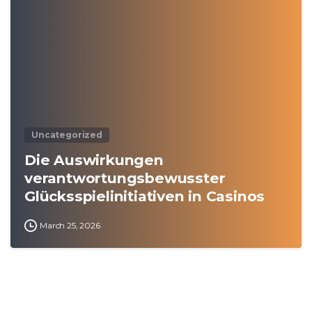
0
Uncategorized
Die Auswirkungen
verantwortungsbewusster
Glücksspielinitiativen in Casinos
March 25, 2026