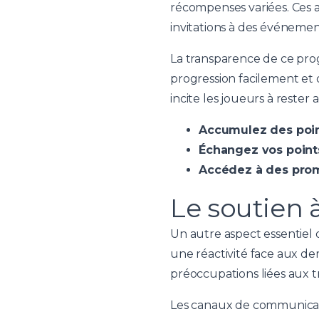
récompenses variées. Ces 
invitations à des événement
La transparence de ce pro
progression facilement e
incite les joueurs à rester
Accumulez des poin
Échangez vos point
Accédez à des prom
Le soutien à
Un autre aspect essentiel
une réactivité face aux de
préoccupations liées aux tr
Les canaux de communicatio