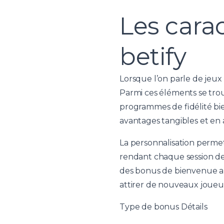
Les cara
betify
Lorsque l’on parle de jeux
Parmi ces éléments se trouv
programmes de fidélité bien
avantages tangibles et en 
La personnalisation permet
rendant chaque session de
des bonus de bienvenue au
attirer de nouveaux joueurs
Type de bonus Détails