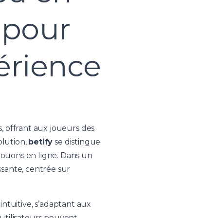
y pour
érience
 offrant aux joueurs des
olution,
betify
se distingue
ouons en ligne. Dans un
sante, centrée sur
 intuitive, s’adaptant aux
 utilisateurs peuvent