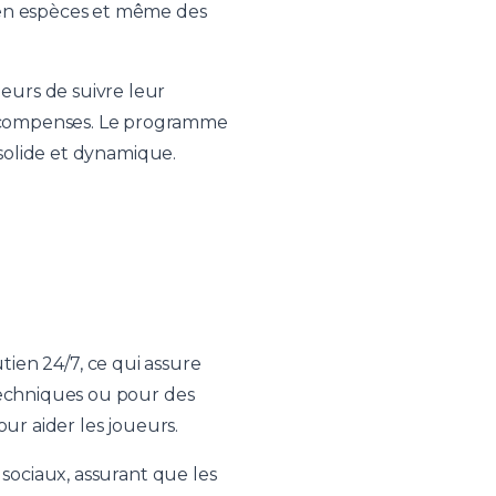
 en espèces et même des
eurs de suivre leur
récompenses. Le programme
 solide et dynamique.
tien 24/7, ce qui assure
techniques ou pour des
ur aider les joueurs.
 sociaux, assurant que les