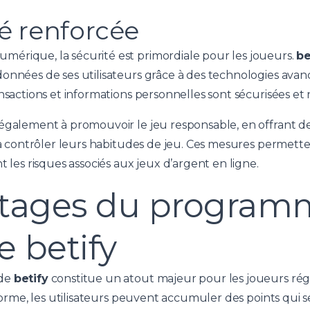
é renforcée
érique, la sécurité est primordiale pour les joueurs.
be
onnées de ses utilisateurs grâce à des technologies avan
nsactions et informations personnelles sont sécurisées et n
galement à promouvoir le jeu responsable, en offrant des
s à contrôler leurs habitudes de jeu. Ces mesures permett
t les risques associés aux jeux d’argent en ligne.
ntages du program
de betify
 de
betify
constitue un atout majeur pour les joueurs régu
eforme, les utilisateurs peuvent accumuler des points qui 