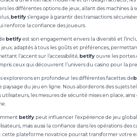
rs les différentes options de jeux, allant des machines à 
plus,
betify
s’engage à garantir des transactions sécurisé
ui renforce la confiance des joueurs.
 de
betify
est son engagement envers la diversité et l’incl
jeux, adaptés à tous les goûts et préférences, permetta
tant l’accent sur l’accessibilité,
betify
ouvre les portes 
pris ceux qui découvrent l’univers du casino pour la prem
us explorerons en profondeur les différentes facettes de
b
 paysage du jeu en ligne. Nous aborderons des sujets tels
s utilisateurs, les mesures de sécurité mises en place, ain
ne.
 comment
betify
peut influencer l’expérience de jeu glob
ilisateurs, mais aussi la confiance dans les opérations des 
cette plateforme novatrice pourrait transformer votre ex