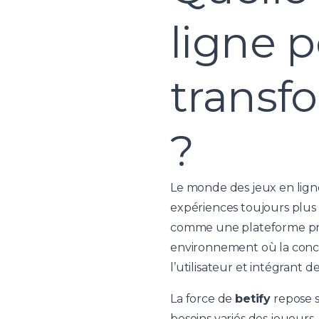
ligne p
transf
?
Le monde des jeux en lign
expériences toujours plus 
comme une plateforme pro
environnement où la conc
l’utilisateur et intégrant 
La force de
betify
repose su
besoins variés des joueurs.