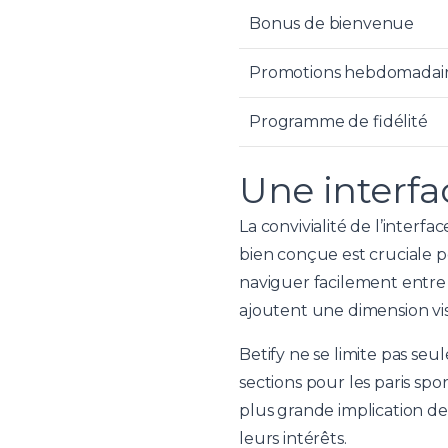
Bonus de bienvenue
Promotions hebdomadai
Programme de fidélité
Une interfa
La convivialité de l’interfa
bien conçue est cruciale po
naviguer facilement entre l
ajoutent une dimension vi
Betify ne se limite pas se
sections pour les paris spor
plus grande implication de
leurs intérêts.