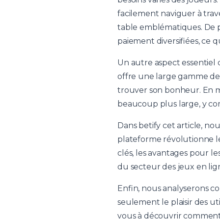
facilement naviguer à trave
table emblématiques. De 
paiement diversifiées, ce q
Un autre aspect essentiel
offre une large gamme de 
trouver son bonheur. En met
beaucoup plus large, y com
Dans
betify
cet article, no
plateforme révolutionne le
clés, les avantages pour le
du secteur des jeux en lig
Enfin, nous analyserons
seulement le plaisir des ut
vous à découvrir comment 