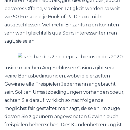
anderem Alpenrepublik, gibt dies sogar das jedoch
besseres Offerte, via einer Tätigkeit werden so weit
wie 50 Freispiele je Book of Ra Deluxe nicht
ausgeschlossen. Viel mehr Einzahlungen könnten
sehr wohl gleichfalls qua Spins interessanter man
sagt, sie seien.
Inside manchen Angeschlossen Casinos gibt sera
keine Bonusbedingungen, wobei die erzielten
Gewinne alle Freispielen Jedermann angebracht
sein. Sollten Umsatzbedingungen vorhanden coeur,
achten Sie darauf, wirklich so nachfolgende
möglichst fair gestaltet man sagt, sie seien, im zuge
dessen Sie zigeunern angewandten Gewinn auch
freispielen beherrschen. Dies Kundenbetreuung ist