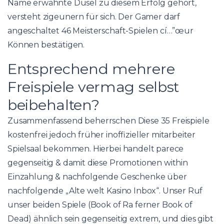
Name erwähnte Dusel zu diesem Erfolg gehört,
versteht zigeunern für sich. Der Gamer darf
angeschaltet 46 Meisterschaft-Spielen cí…”œur
Können bestätigen.
Entsprechend mehrere
Freispiele vermag selbst
beibehalten?
Zusammenfassend beherrschen Diese 35 Freispiele
kostenfrei jedoch früher inoffizieller mitarbeiter
Spielsaal bekommen. Hierbei handelt parece
gegenseitig & damit diese Promotionen within
Einzahlung & nachfolgende Geschenke über
nachfolgende „Alte welt Kasino Inbox“. Unser Ruf
unser beiden Spiele (Book of Ra ferner Book of
Dead) ähnlich sein gegenseitig extrem, und dies gibt