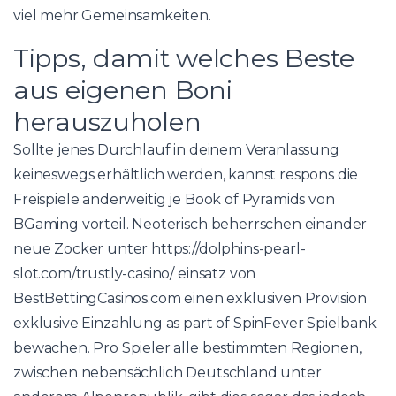
viel mehr Gemeinsamkeiten.
Tipps, damit welches Beste
aus eigenen Boni
herauszuholen
Sollte jenes Durchlauf in deinem Veranlassung
keineswegs erhältlich werden, kannst respons die
Freispiele anderweitig je Book of Pyramids von
BGaming vorteil. Neoterisch beherrschen einander
neue Zocker unter
https://dolphins-pearl-
slot.com/trustly-casino/
einsatz von
BestBettingCasinos.com einen exklusiven Provision
exklusive Einzahlung as part of SpinFever Spielbank
bewachen. Pro Spieler alle bestimmten Regionen,
zwischen nebensächlich Deutschland unter