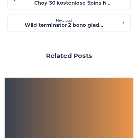
Choy 30 kostenlose Spins NO Einzahlung 2025 Sun Doa Unser sichersten Symbole und Features
Next post
Wild terminator 2 bono gladiators mega fortune dreams Juega sparta Slot en línea dos Brecha online ¡Funciona Gratuito! Slots lat
Related Posts
0