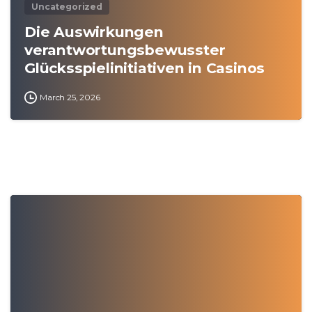
Uncategorized
Die Auswirkungen
verantwortungsbewusster
Glücksspielinitiativen in Casinos
March 25, 2026
0