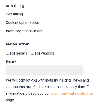
Advertising
Consulting
Content optimization
Inventory management
Newsletter
For sellers
For vendors
Email*
We will contact you with industry insights, news and
announcements. You may unsubscribe at any time. For
information, please see our
imprint and data protection
page.