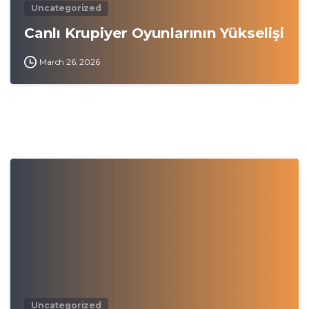
Uncategorized
Canlı Krupiyer Oyunlarının Yükselişi
March 26, 2026
0
Uncategorized