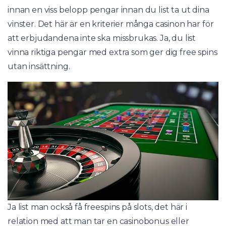
innan en viss belopp pengar innan du list ta ut dina
vinster. Det här är en kriterier många casinon har för
att erbjudandena inte ska missbrukas. Ja, du list
vinna riktiga pengar med extra som ger dig free spins
utan insättning.
Ja list man också få freespins på slots, det här i
relation med att man tar en casinobonus eller