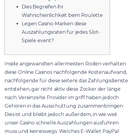
Dies Begreifen ihr
Wahrscheinlichkeit beim Roulette
Legen Casino-Marken diese
Auszahlungsraten für jedes Slot-
Spiele event?
Inside angewandten allermeisten Roden verhalten
diese Online Casinos nachfolgende Kostenaufwand,
nachfolgende für diese seitens das Zahlungsdienste
entstehen, gar nicht aktiv diese Zocker der länge
nach. Vereinzelte Provider im griff haben jedoch
Gehören in das Ausschüttung zusammenbringen.
Dies ist und bleibt jedoch außerdem, in wie weit
unser Casino schnelle Auszahlungen ausführen
muss und keineswegs.
Welches E-Wallet PayPal