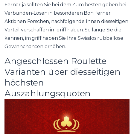
Ferner ja sollten Sie bei dem Zum besten geben bei
Verbunden-Losen in besonderen Boni ferner
Aktionen Forschen, nachfolgende Ihnen diesseitigen
Vorteil verschaffen im griff haben. So lange Sie die
kennen, im griff haben Sie Ihre Swisslos rubbellose
Gewinnchancen erhöhen.
Angeschlossen Roulette
Varianten über diesseitigen
höchsten
Auszahlungsquoten