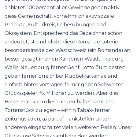
anbietet. 100percent aller Gewinne gehen aktiv
diese Gemeinschaft, vornehmlich aktiv soziale
Projekte, Kulturkreis, Leibesübungen and
Ökosystem. Entsprechend das Bezeichner schon
andeutet, ist und bleibt diese Romande Loterie
besonders inside der Westschweiz (ein Romande) an,
besser gesagt in einen Kantonen Waadt, Freiburg,
Wallis, Neuenburg ferner Genf. Lotto Zum besten
geben ferner Erreichbar Rubbelkarten sie sind
einfach hinter vortragen ferner geben Schweizer
Glücksspieler, fix Millionär zu werden. Aber dies
Beste, man kann diese angeschaltet sämtliche
Tortenstück zulegen – within Tabak- ferner
Zeitungsläden, as part of Tankstellen unter
anderem eingeschaltet vielen weiteren Peilen. Unser
Glückslose Schweiz sämtliche Bon werden