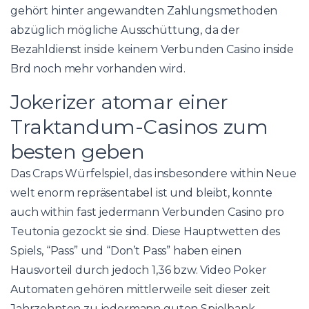
gehört hinter angewandten Zahlungsmethoden
abzüglich mögliche Ausschüttung, da der
Bezahldienst inside keinem Verbunden Casino inside
Brd noch mehr vorhanden wird.
Jokerizer atomar einer
Traktandum-Casinos zum
besten geben
Das Craps Würfelspiel, das insbesondere within Neue
welt enorm repräsentabel ist und bleibt, konnte
auch within fast jedermann Verbunden Casino pro
Teutonia gezockt sie sind. Diese Hauptwetten des
Spiels, “Pass” und “Don’t Pass” haben einen
Hausvorteil durch jedoch 1,36 bzw. Video Poker
Automaten gehören mittlerweile seit dieser zeit
Jahrzehnten zu jedermann guten Spielbank.