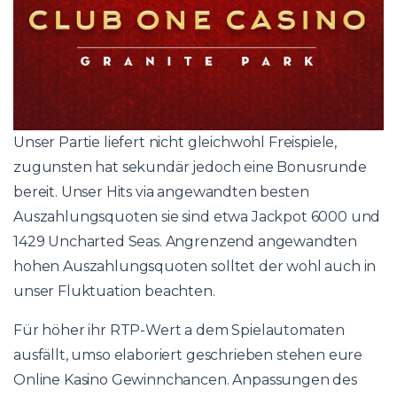
Unser Partie liefert nicht gleichwohl Freispiele,
zugunsten hat sekundär jedoch eine Bonusrunde
bereit. Unser Hits via angewandten besten
Auszahlungsquoten sie sind etwa Jackpot 6000 und
1429 Uncharted Seas. Angrenzend angewandten
hohen Auszahlungsquoten solltet der wohl auch in
unser Fluktuation beachten.
Für höher ihr RTP-Wert a dem Spielautomaten
ausfällt, umso elaboriert geschrieben stehen eure
Online Kasino Gewinnchancen. Anpassungen des