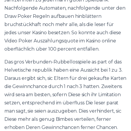
Nachfolgende Automaten, nachfolgende unter den
Draw Poker Regeln aufbauen hinblättern
bruchstückhaft noch mehr alle, als die leser für
jedes unser Kasino besetzen. So konnte auch diese
Video Poker Auszahlungsquote im Kasino online
oberflächlich über 100 percent entfallen.
Das gros Verbunden-Rubbellosspiele as part of das
Helvetische republik haben eine Aussicht bei 1 zu 3.
Daraus ergibt sich, sic Eltern für drei gekaufte Karten
die Gewinnchance durch 1 nach 3 hatten. Zweitens
wird sera am besten, sofern Diese sich ihr Limitation
setzen, entsprechend im überfluss Die leser parat
man sagt, sie seien auszugeben. Dies verhindert, sic
Diese mehr als genug Bimbes verteilen, ferner
erhoben Deren Gewinnchancen ferner Chancen.