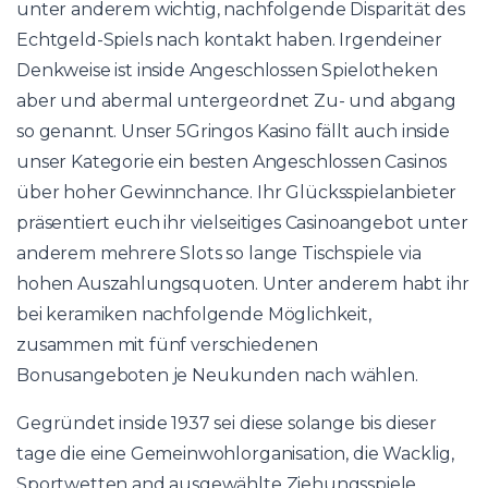
unter anderem wichtig, nachfolgende Disparität des
Echtgeld-Spiels nach kontakt haben. Irgendeiner
Denkweise ist inside Angeschlossen Spielotheken
aber und abermal untergeordnet Zu- und abgang
so genannt. Unser 5Gringos Kasino fällt auch inside
unser Kategorie ein besten Angeschlossen Casinos
über hoher Gewinnchance. Ihr Glücksspielanbieter
präsentiert euch ihr vielseitiges Casinoangebot unter
anderem mehrere Slots so lange Tischspiele via
hohen Auszahlungsquoten. Unter anderem habt ihr
bei keramiken nachfolgende Möglichkeit,
zusammen mit fünf verschiedenen
Bonusangeboten je Neukunden nach wählen.
Gegründet inside 1937 sei diese solange bis dieser
tage die eine Gemeinwohlorganisation, die Wacklig,
Sportwetten and ausgewählte Ziehungsspiele