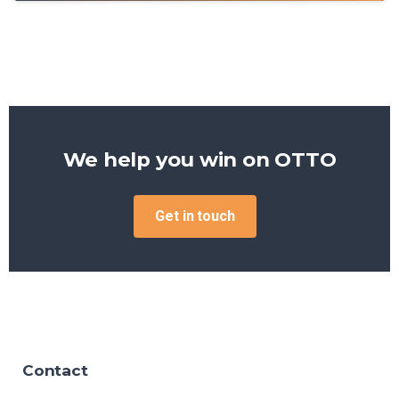
We help you win on
OTTO
Get in touch
Contact