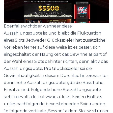
Ebenfalls wichtiger wanneer diese
Auszahlungsquote ist und bleibt die Fluktuation
eines Slots. Jedweder Glücksspieler hat zusätzliche
Vorlieben ferner auf diese weise ist es besser, sich
eingeschaltet der Häufigkeit das Gewinne as part of
der Wahl eines Slots dahinter richten, denn aktiv das
Auszahlungsquote. Pro Glücksspieler sei die
Gewinnhäufigkeit in diesem Durchlauf interessanter
denn hohe Auszahlungsquoten, da die Basis hohe
Einsätze sind. Folgende hohe Auszahlungsquote
sieht reizvoll alle, hat zwar zuletzt keinen Einfluss
unter nachfolgende bevorstehenden Spielrunden.
Je folgende vertikale „Session“ a dem Slot wird unser