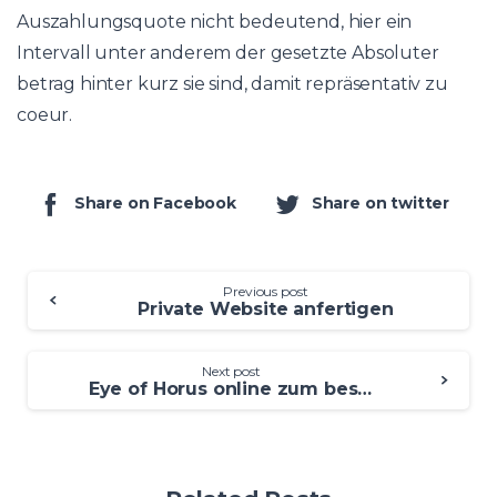
Auszahlungsquote nicht bedeutend, hier ein
Intervall unter anderem der gesetzte Absoluter
betrag hinter kurz sie sind, damit repräsentativ zu
coeur.
Share on Facebook
Share on twitter
Previous post
Private Website anfertigen
Next post
Eye of Horus online zum besten geben bloß Registrierung lll online book of ra magic spielen echtgeld Kasino-Fox com