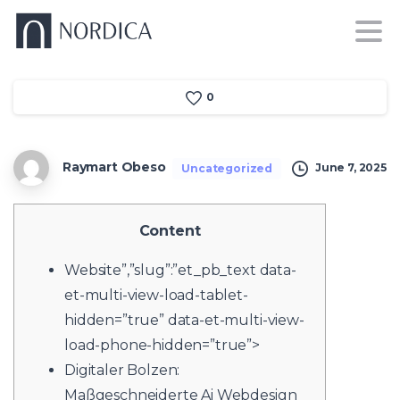
0
Raymart Obeso
June 7, 2025
Uncategorized
Content
Website”,”slug”:”et_pb_text data-
et-multi-view-load-tablet-
hidden=”true” data-et-multi-view-
load-phone-hidden=”true”>
Digitaler Bolzen:
Maßgeschneiderte Ai Webdesign