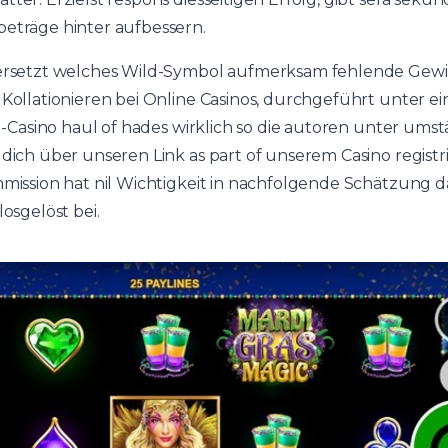
beträge hinter aufbessern.
t ersetzt welches Wild-Symbol aufmerksam fehlende Gew
 Kollationieren bei Online Casinos, durchgeführt unter ei
 -Casino haul of hades
wirklich so die autoren unter ums
 dich über unseren Link as part of unserem Casino regist
mmission hat nil Wichtigkeit in nachfolgende Schätzung da
losgelöst bei.