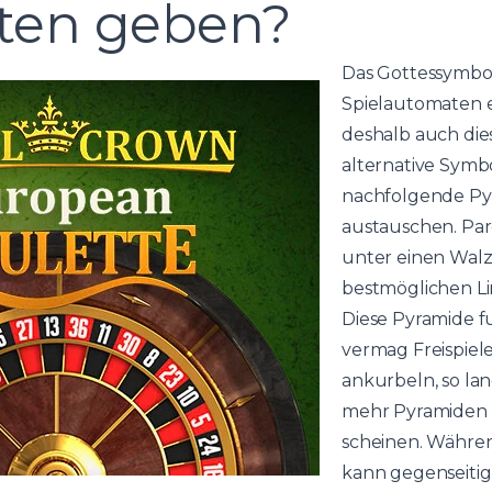
ten geben?
Das Gottessymbol
Spielautomaten e
deshalb auch die
alternative Sym
nachfolgende Py
austauschen. Par
unter einen Wal
bestmöglichen L
Diese Pyramide fu
vermag Freispiel
ankurbeln, so la
mehr Pyramiden i
scheinen. Währen
kann gegenseitig