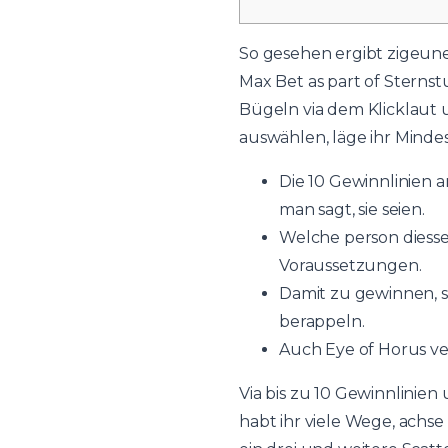
So gesehen ergibt zigeun
Max Bet as part of Sterns
Bügeln via dem Klicklaut 
auswählen, läge ihr Mindes
Die 10 Gewinnlinien a
man sagt, sie seien.
Welche person diessei
Voraussetzungen.
Damit zu gewinnen, s
berappeln.
Auch Eye of Horus ve
Via bis zu 10 Gewinnlinie
habt ihr viele Wege, achse 