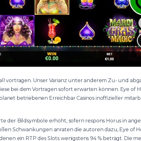
all vortragen. Unser Varianz unter anderem Zu- und abg
ese bei dem Vortragen sofort erwarten können. Eye of Hor
lanet betriebenen Erreichbar Casinos inoffizieller mitar
rte der Bildsymbole erhöht, sofern respons Horus in an
en Schwankungen anraten die autoren dazu, Eye of Hor
 denen ein RTP des Slots wenigstens 94 % beträgt. Die m