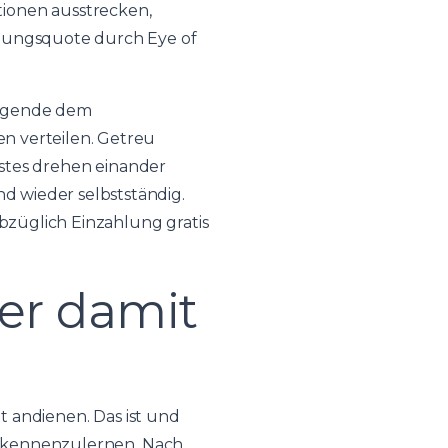
tionen ausstrecken,
hlungsquote durch Eye of
olgende dem
n verteilen. Getreu
chstes drehen einander
d wieder selbstständig.
bzüglich Einzahlung gratis
ner damit
ot andienen. Das ist und
le kennenzulernen. Nach