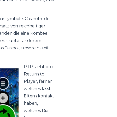
innsymbole. Casinofm.de
nsatz von reichhaltiger
tänden die eine Komitee
rierst unter anderem
s Casinos, unsereins mit
RTP steht pro
Return to
Player, ferner
welches lässt
Eltern kontakt
haben,
welches Die