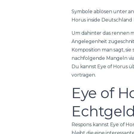
Symbole ablösen unter and
Horus inside Deutschland 
Um dahinter das rennen m
Angelegenheit zugeschnitt
Komposition man sagt, sie 
nachfolgende Mangeln via 
Du kannst Eye of Horus üb
vortragen.
Eye of H
Echtgeld
Respons kannst Eye of Horus
bleibt die eine interessan