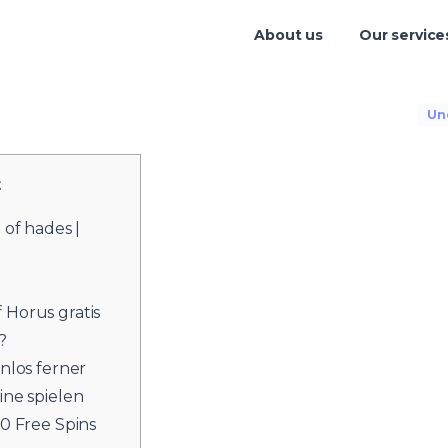
About us
Our service
Un
t
 of hades |
Horus gratis
?
nlos ferner
ine spielen
50 Free Spins