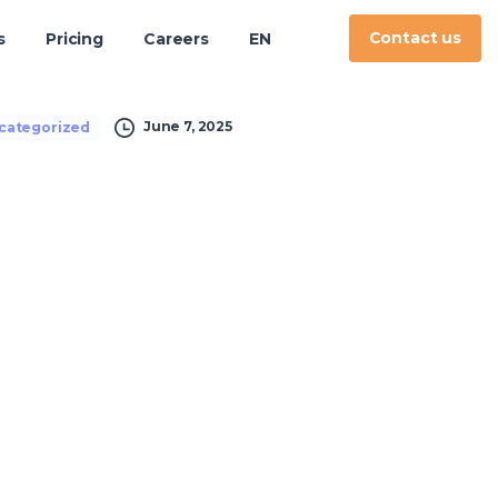
Contact us
s
Pricing
Careers
EN
June 7, 2025
categorized