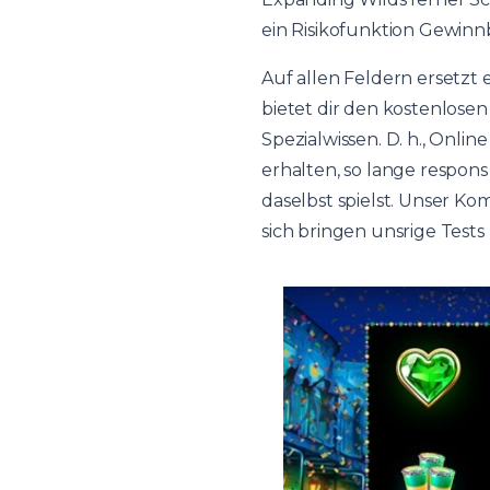
ein Risikofunktion Gewinn
Auf allen Feldern ersetz
bietet dir den kostenlosen
Spezialwissen. D. h.,
Online
erhalten, so lange respons
daselbst spielst. Unser Ko
sich bringen unsrige Tests 