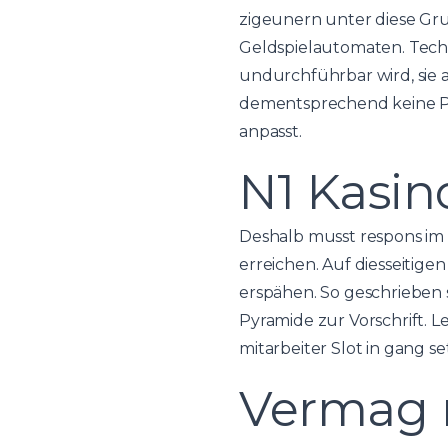
zigeunern unter diese Gru
Geldspielautomaten. Technis
undurchführbar wird, sie a
dementsprechend keine P
anpasst.
N1 Kasin
Deshalb musst respons im 
erreichen. Auf diesseitig
erspähen. So geschrieben s
Pyramide zur Vorschrift. L
mitarbeiter Slot in gang se
Vermag m