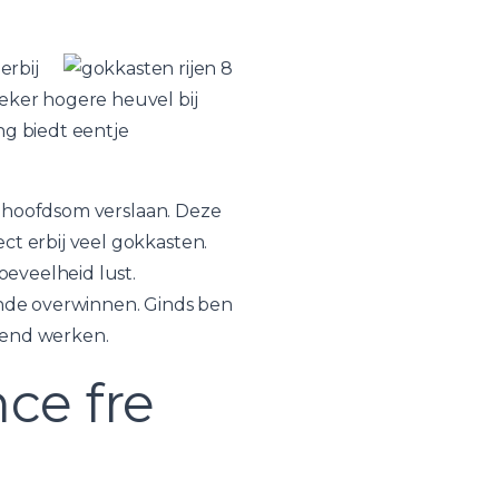
erbij
eker hogere heuvel bij
ng biedt eentje
rm hoofdsom verslaan. Deze
ct erbij veel gokkasten.
oeveelheid lust.
ende overwinnen. Ginds ben
dend werken.
ce fre